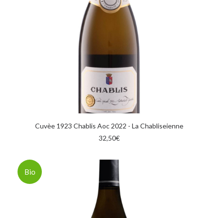
AGGIUNGI AL CARRELLO
Cuvèe 1923 Chablis Aoc 2022 - La Chabliseienne
32,50
€
Bio