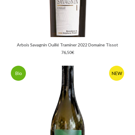
AGGIUNGI AL CARRELLO
Arbois Savagnin Ouillé Traminer 2022 Domaine Tissot
76,50
€
Bio
NEW