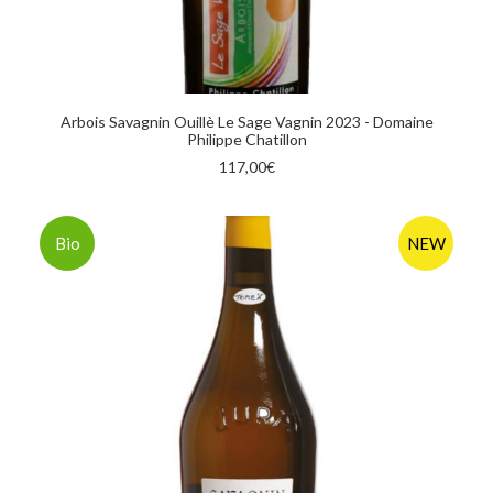
AGGIUNGI AL CARRELLO
Arbois Savagnin Ouillè Le Sage Vagnin 2023 - Domaine
Philippe Chatillon
117,00
€
Bio
NEW