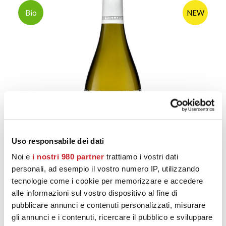
Bio
NEW
Uso responsabile dei dati
Noi e
i nostri 980 partner
trattiamo i vostri dati
personali, ad esempio il vostro numero IP, utilizzando
tecnologie come i cookie per memorizzare e accedere
alle informazioni sul vostro dispositivo al fine di
AGGIUNGI AL CARRELLO
Bouzeron Aoc 2022 - Domaine De Villaine
pubblicare annunci e contenuti personalizzati, misurare
52,00
€
gli annunci e i contenuti, ricercare il pubblico e sviluppare