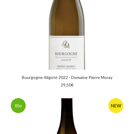
AGGIUNGI AL CARRELLO
Bourgogne Aligoté 2022 - Domaine Pierre Moray
29,50
€
Bio
NEW