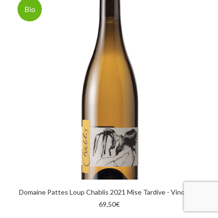
Bio
AGGIUNGI AL CARRELLO
Domaine Pattes Loup Chablis 2021 Mise Tardive - Vino BIO
69,50
€