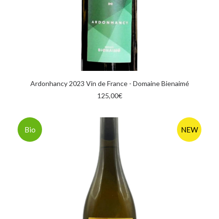
AGGIUNGI AL CARRELLO
Ardonhancy 2023 Vin de France - Domaine Bienaimé
125,00
€
Bio
NEW