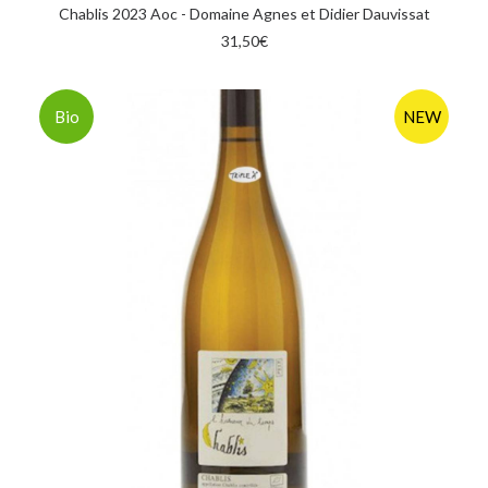
AGGIUNGI AL CARRELLO
Chablis 2023 Aoc - Domaine Agnes et Didier Dauvissat
31,50
€
Bio
NEW