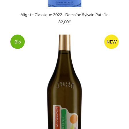
AGGIUNGI AL CARRELLO
Aligote Classique 2022 - Domaine Sylvain Pataille
32,00
€
Bio
NEW