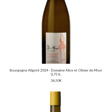
AGGIUNGI AL CARRELLO
Bourgogne Aligotè 2024 - Domaine Alice et Olivier de Moor
0,75 lt.
36,50
€