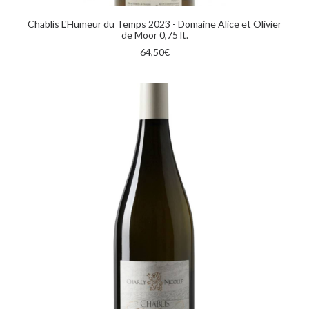
AGGIUNGI AL CARRELLO
Chablis L'Humeur du Temps 2023 - Domaine Alice et Olivier
de Moor 0,75 lt.
64,50
€