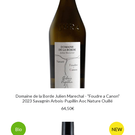
AGGIUNGI AL CARRELLO
Domaine de la Borde Julien Marechal - "Foudre a Canon"
2023 Savagnin Arbois-Pupillin Aoc Nature Ouillé
64,50
€
Bio
NEW