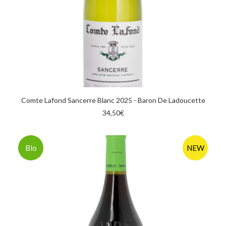
AGGIUNGI AL CARRELLO
Comte Lafond Sancerre Blanc 2025 - Baron De Ladoucette
34,50
€
Bio
NEW