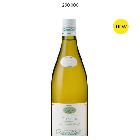
con altre informazioni che ha fornito loro o che hanno
290,00
€
raccolto dal suo utilizzo dei loro servizi.
NEW