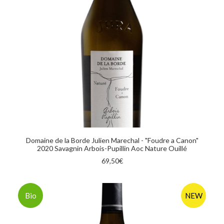
AGGIUNGI AL CARRELLO
Domaine de la Borde Julien Marechal - "Foudre a Canon"
2020 Savagnin Arbois-Pupillin Aoc Nature Ouillé
69,50
€
Bio
NEW