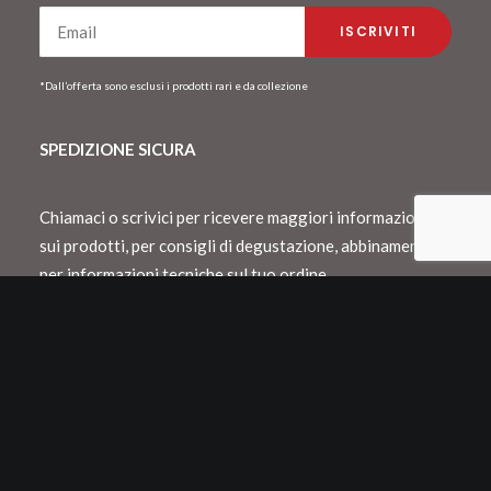
*Dall’offerta sono esclusi i prodotti rari e da collezione
SPEDIZIONE SICURA
Chiamaci o scrivici per ricevere maggiori informazioni
sui prodotti, per consigli di degustazione, abbinamento o
per informazioni tecniche sul tuo ordine.
Spediamo con Dhl e consegnamo in Italia
entro 48 h lavorative
Spedizioni internazionali con Dhl o Fedex