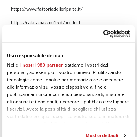
https://www.fattoriadelleripalte.it/
https://calatamazzini15.it/product-
category/altro/passito/
Uso responsabile dei dati
PRODOTTI CORRELATI
Noi e
i nostri 980 partner
trattiamo i vostri dati
personali, ad esempio il vostro numero IP, utilizzando
tecnologie come i cookie per memorizzare e accedere
alle informazioni sul vostro dispositivo al fine di
pubblicare annunci e contenuti personalizzati, misurare
gli annunci e i contenuti, ricercare il pubblico e sviluppare
i servizi. Avete la possibilità di scegliere chi utilizza i
vostri dati e per quali scopi. Le vostre scelte in materia di
privacy sono applicabili solo su questa proprietà digitale
in cui avete effettuato le vostre scelte. È possibile
Mostra dettagli