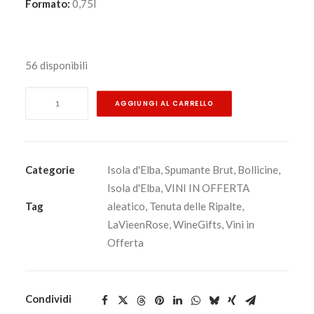
Formato:
0,75l
56 disponibili
Brut
AGGIUNGI AL CARRELLO
Rosato
da
uve
Aleatico
Categorie
Isola d'Elba
,
Spumante Brut
,
Bollicine
,
-
Isola d'Elba
,
VINI IN OFFERTA
Tenuta
Tag
aleatico
,
Tenuta delle Ripalte
,
delle
LaVieenRose
,
WineGifts
,
Vini in
Ripalte
Offerta
NV
0,75
lt.
Condividi