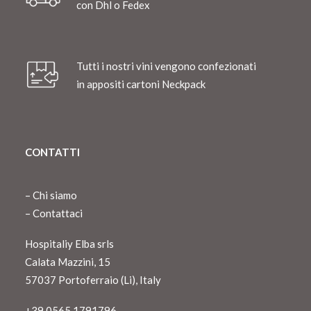
con Dhl o Fedex
Tutti i nostri vini vengono confezionati
in appositi cartoni Neckpack
CONTATTI
–
Chi siamo
–
Contattaci
Hospitaliy Elba srls
Calata Mazzini, 15
57037 Portoferraio (Li), Italy
+39 0565 1791796