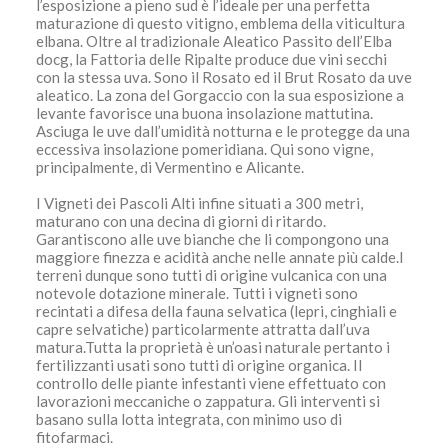
l’esposizione a pieno sud è l’ideale per una perfetta
maturazione di questo vitigno, emblema della viticultura
elbana. Oltre al tradizionale Aleatico Passito dell’Elba
docg, la Fattoria delle Ripalte produce due vini secchi
con la stessa uva. Sono il Rosato ed il Brut Rosato da uve
aleatico. La zona del Gorgaccio con la sua esposizione a
levante favorisce una buona insolazione mattutina.
Asciuga le uve dall’umidità notturna e le protegge da una
eccessiva insolazione pomeridiana. Qui sono vigne,
principalmente, di Vermentino e Alicante.
I Vigneti dei Pascoli Alti infine situati a 300 metri,
maturano con una decina di giorni di ritardo.
Garantiscono alle uve bianche che li compongono una
maggiore finezza e acidità anche nelle annate più calde.I
terreni dunque sono tutti di origine vulcanica con una
notevole dotazione minerale. Tutti i vigneti sono
recintati a difesa della fauna selvatica (lepri, cinghiali e
capre selvatiche) particolarmente attratta dall’uva
matura.Tutta la proprietà è un’oasi naturale pertanto i
fertilizzanti usati sono tutti di origine organica. Il
controllo delle piante infestanti viene effettuato con
lavorazioni meccaniche o zappatura. Gli interventi si
basano sulla lotta integrata, con minimo uso di
fitofarmaci.