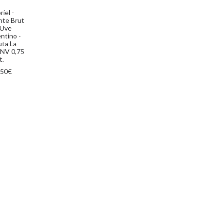
GI AL CARRELLO
iel -
te Brut
 Uve
ntino -
ta La
 NV 0,75
t.
,50
€