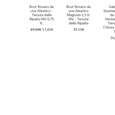
AGGIUNGI AL CARRELLO
AGGIUNGI AL CARRELLO
AGGIUN
Brut Rosato da
Brut Rosato da
Gabr
uve Aleatico -
uve Aleatico
Spuman
Tenuta delle
Magnum 1,5 lt.
da
Ripalte NV 0,75
NV - Tenuta
Verme
lt.
delle Ripalte
Tenu
Chiusa
Il
Il
19,50
€
17,45
€
39,50
€
l
prezzo
prezzo
originale
attuale
16
era:
è:
19,50€.
17,45€.