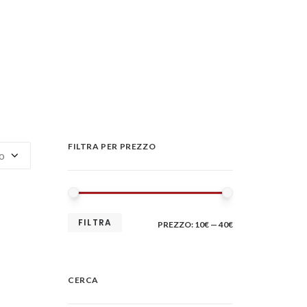
FILTRA PER PREZZO
PREZZO
PREZZO
FILTRA
PREZZO:
10€
—
40€
MIN
MAX
CERCA