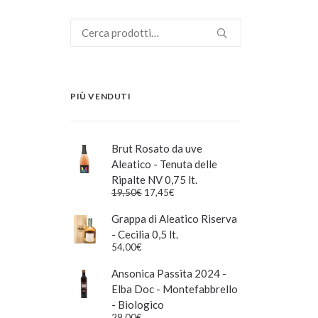
Cerca:
PIÙ VENDUTI
Brut Rosato da uve
Aleatico - Tenuta delle
Ripalte NV 0,75 lt.
Il
Il
19,50
€
17,45
€
prezzo
prezzo
originale
attuale
Grappa di Aleatico Riserva
era:
è:
- Cecilia 0,5 lt.
19,50€.
17,45€.
54,00
€
Ansonica Passita 2024 -
Elba Doc - Montefabbrello
- Biologico
29,00
€