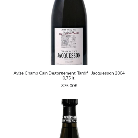
AGGIUNGI AL CARRELLO
Avize Champ Cain Degorgement Tardif - Jacquesson 2004
0,75 lt.
375,00
€