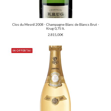
AGGIUNGI AL CARRELLO
Clos du Mesnil 2008 - Champagne Blanc de Blancs Brut -
Krug 0,75 lt.
2.815,00
€
IN OFFERTA!