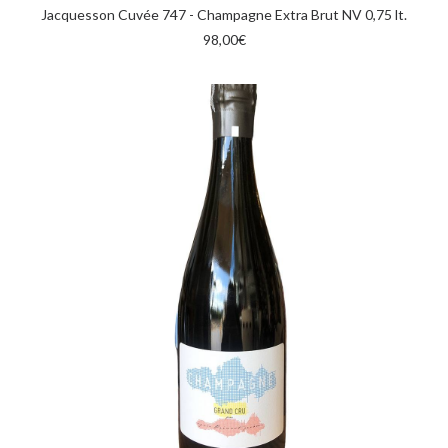
AGGIUNGI AL CARRELLO
Jacquesson Cuvée 747 - Champagne Extra Brut NV 0,75 lt.
98,00
€