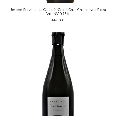
AGGIUNGI AL CARRELLO
Jerome Prevost - La Closerie Grand Cru - Champagne Extra
Brut NV 0,75 lt.
447,00
€