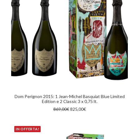
AGGIUNGI AL CARRELLO
Dom Perignon 2015: 1 Jean-Michel Basquiat Blue Limited
Edition e 2 Classic 3 x 0,75 lt.
Il
Il
869,00
€
825,00
€
prezzo
prezzo
originale
attuale
era:
è:
869,00€.
825,00€.
IN OFFERTA!