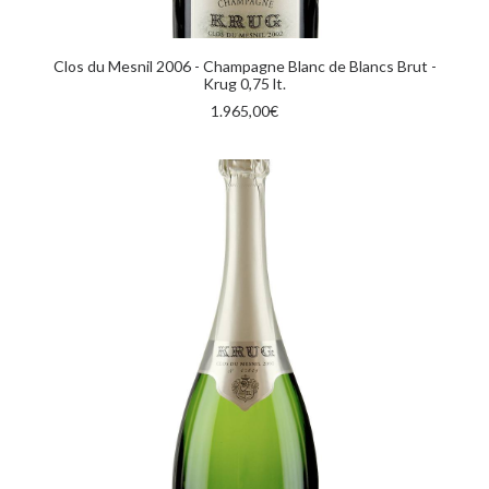
con altre informazioni che ha fornito loro o che hanno
raccolto dal suo utilizzo dei loro servizi.
AGGIUNGI AL CARRELLO
Clos du Mesnil 2006 - Champagne Blanc de Blancs Brut -
Krug 0,75 lt.
1.965,00
€