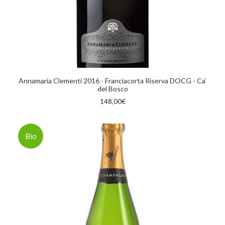
AGGIUNGI AL CARRELLO
Annamaria Clementi 2016 - Franciacorta Riserva DOCG - Ca’
del Bosco
148,00
€
Bio