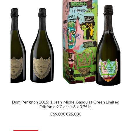
AGGIUNGI AL CARRELLO
Dom Perignon 2015: 1 Jean-Michel Basquiat Green Limited
Edition e 2 Classic 3 x 0,75 lt.
Il
Il
869,00
€
825,00
€
prezzo
prezzo
originale
attuale
era:
è: