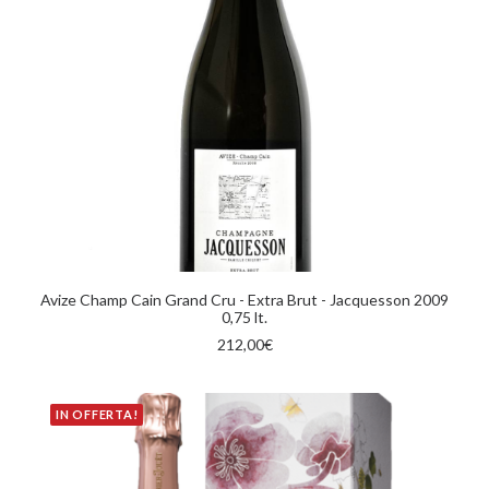
AGGIUNGI AL CARRELLO
Avize Champ Cain Grand Cru - Extra Brut - Jacquesson 2009
0,75 lt.
212,00
€
IN OFFERTA!