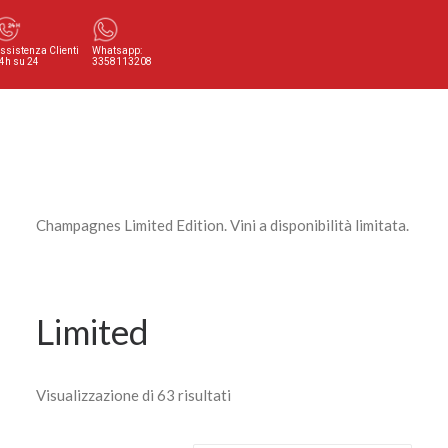
ssistenza Clienti
Whatsapp:
4h su 24
3358113208
Champagnes Limited Edition. Vini a disponibilità limitata.
Limited
Visualizzazione di 63 risultati