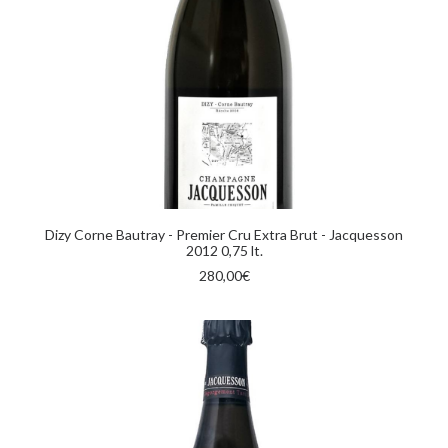
AGGIUNGI AL CARRELLO
Dizy Corne Bautray - Premier Cru Extra Brut - Jacquesson
2012 0,75 lt.
280,00
€