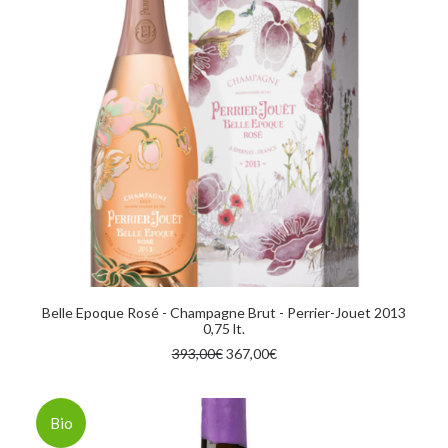
AGGIUNGI AL CARRELLO
Belle Epoque Rosé - Champagne Brut - Perrier-Jouet 2013
0,75 lt.
Il
Il
393,00
€
367,00
€
prezzo
prezzo
originale
attuale
era:
è:
393,00€.
367,00€.
Bio