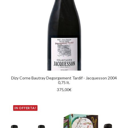
AGGIUNGI AL CARRELLO
Dizy Corne Bautray Degorgement Tardif - Jacquesson 2004
0,75 lt.
375,00
€
IN OFFERTA!