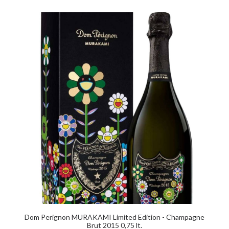
originale
attuale
era:
è:
869,00€.
825,00€.
AGGIUNGI AL CARRELLO
Dom Perignon MURAKAMI Limited Edition - Champagne
Brut 2015 0,75 lt.