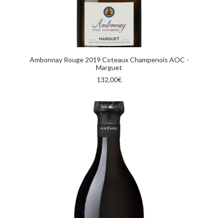
AGGIUNGI AL CARRELLO
Ambonnay Rouge 2019 Coteaux Champenois AOC -
Marguet
132,00
€