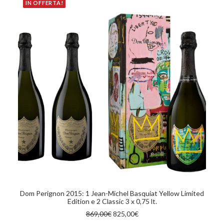
869,00€.
825,00€.
IN OFFERTA!
AGGIUNGI AL CARRELLO
Dom Perignon 2015: 1 Jean-Michel Basquiat Yellow Limited
Edition e 2 Classic 3 x 0,75 lt.
Il
Il
869,00
€
825,00
€
prezzo
prezzo