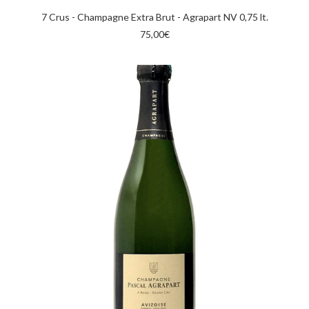
AGGIUNGI AL CARRELLO
7 Crus - Champagne Extra Brut - Agrapart NV 0,75 lt.
75,00
€