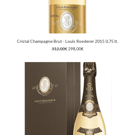
AGGIUNGI AL CARRELLO
Cristal Champagne Brut - Louis Roederer 2015 0,75 lt.
Il
Il
312,00
€
298,00
€
prezzo
prezzo
originale
attuale
era:
è:
312,00€.
298,00€.