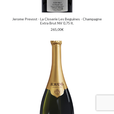
AGGIUNGI AL CARRELLO
Jerome Prevost - La Closerie Les Beguines - Champagne
Extra Brut NV 0,75 lt.
265,00
€