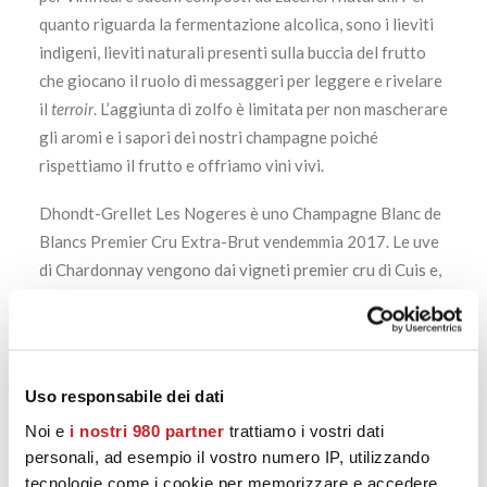
quanto riguarda la fermentazione alcolica, sono i lieviti
indigeni, lieviti naturali presenti sulla buccia del frutto
che giocano il ruolo di messaggeri per leggere e rivelare
il
terroir
. L’aggiunta di zolfo è limitata per non mascherare
gli aromi e i sapori dei nostri champagne poiché
rispettiamo il frutto e offriamo vini vivi.
Dhondt-Grellet Les Nogeres è uno Champagne Blanc de
Blancs Premier Cru Extra-Brut vendemmia 2017. Le uve
di Chardonnay vengono dai vigneti premier cru di Cuis e,
dopo una vinificazione in botti di rovere per 8 mesi,
l’assemblaggio per la rifermentazione in bottiglia viene
fatto con vin de reserve che arrivano a 30 anni e
completa la sua maturazione dopo 5 anni in cantina.
Uso responsabile dei dati
Noi e
https://calatamazzini15.it/product/cuvee-n-742-extra-
i nostri 980 partner
trattiamo i vostri dati
personali, ad esempio il vostro numero IP, utilizzando
brut/
tecnologie come i cookie per memorizzare e accedere