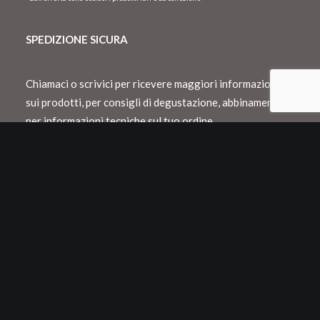
SPEDIZIONE SICURA
Chiamaci o scrivici per ricevere maggiori informazioni
sui prodotti, per consigli di degustazione, abbinamento o
per informazioni tecniche sul tuo ordine.
Spediamo con Dhl e consegnamo in Italia
entro 48 h lavorative
Spedizioni internazionali con Dhl o Fedex
Tutti i nostri vini vengono confezionati in
appositi cartoni Neckpack