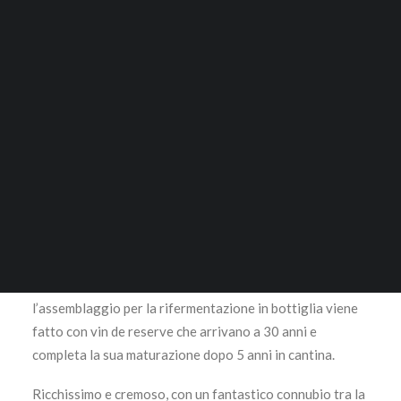
0,75 lt.
ACCESSORI
RICERCA
203,50
€
Questo prodotto disponibile in quantità limitata è
escluso da Sconti o Promozioni
LOGIN / REGISTER
CARRELLO
100% Chardonnay
Il tuo carrello è vuoto.
Dhondt-Grellet Les Nogeres è uno Champagne Blanc de
Blancs Premier Cru Extra-Brut vendemmia 2017. Le uve
di Chardonnay vengono dai vigneti premier cru di Cuis e,
dopo una vinificazione in botti di rovere per 8 mesi,
l’assemblaggio per la rifermentazione in bottiglia viene
fatto con vin de reserve che arrivano a 30 anni e
completa la sua maturazione dopo 5 anni in cantina.
Ricchissimo e cremoso, con un fantastico connubio tra la