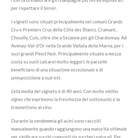
ricerca di elaborare gli champagne più fini ed equilibrati
per rispettare il
terroir
.
I vigneti sono situati principalmente nei comuni Grands
Cru e Premiers Crus della Côte des Blancs. Cramant,
Chouilly, Cuis, oltre che a Sezanne per gli Chardonnay. Ad
Avenay-Val-d’Or nella Grande Vallata della Marna, per i
suoi grandi Pinot Noir. Principalmente situate a mezza
costa su suoli calcarei molto leggeri, le parcelle
beneficiano di una situazione eccezionale e di
un’esposizione a sud-est.
L’età media del vigneto è di 40 anni. Con molte
vieilles
vignes che
esprimono la freschezza del sottosuolo e la
trasmettono al vino.
Durante la vendemmia gli acini sono raccolti
manualmente quando raggiungono una maturità ottimale
per vinificare succhi composti da zuccheri naturali. Per