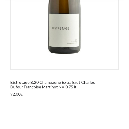
analizzare il nostro traffico. Condividiamo inoltre
informazioni sul modo in cui utilizza il nostro sito con i
nostri partner che si occupano di analisi dei dati web,
pubblicità e social media, i quali potrebbero combinarle
con altre informazioni che ha fornito loro o che hanno
raccolto dal suo utilizzo dei loro servizi.
AGGIUNGI AL CARRELLO
Bistrotage B.20 Champagne Extra Brut Charles
Dufour Françoise Martinot NV 0,75 lt.
92,00
€