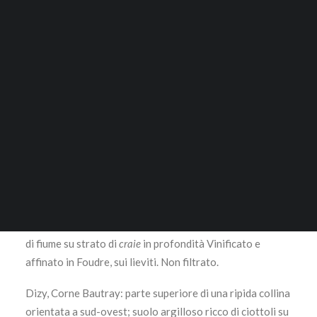
lt.
ACCESSORI
280,00
€
RICERCA
Questo prodotto disponibile in quantità limitata è
escluso da Sconti o Promozioni
LOGIN / REGISTER
CARRELLO
Astuccio
Il tuo carrello è vuoto.
100% Chardonnay
Vigna di Chardonnay piantata nel 1960 su un terreno
esposto verso sud-est, con una posizione a dir poco
ottimale per quest’uva. Il suolo è argilloso, ricco di sassi
di fiume su strato di
craie
in profondità Vinificato e
affinato in Foudre, sui lieviti. Non filtrato.
Dizy, Corne Bautray: parte superiore di una ripida collina
orientata a sud-ovest; suolo argilloso ricco di ciottoli su