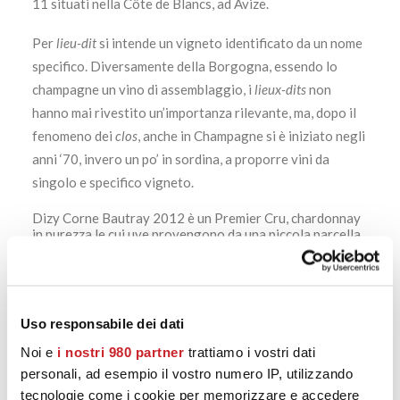
11 situati nella Côte de Blancs, ad Avize.
Per
lieu-dit
si intende un vigneto identificato da un nome
specifico. Diversamente della Borgogna, essendo lo
champagne un vino di assemblaggio, i
lieux-dits
non
hanno mai rivestito un’importanza rilevante, ma, dopo il
fenomeno dei
clos
, anche in Champagne si è iniziato negli
anni ‘70, invero un po’ in sordina, a proporre vini da
singolo e specifico vigneto.
Dizy Corne Bautray 2012 è un Premier Cru, chardonnay
in purezza le cui uve provengono da una piccola parcella
di terreno situata nel 1er Cru di Dizy. Vinificato e
affinato in botti da 40 ettolitri, dove svolge la
fermentazione malolattica, il “Corne Bautray” è un
prodotto di gran classe, che spicca per la personalità dei
profumi che sprigiona nel bicchiere.
Uso responsabile dei dati
https://calatamazzini15.it/product/substance-selosse-
Noi e
i nostri 980 partner
trattiamo i vostri dati
personali, ad esempio il vostro numero IP, utilizzando
blanc-de-blancs-avize/
tecnologie come i cookie per memorizzare e accedere