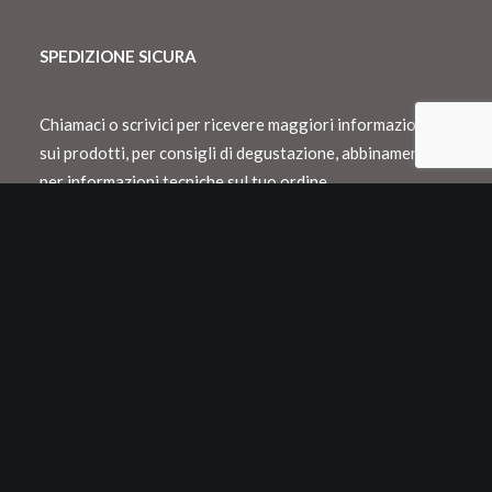
SPEDIZIONE SICURA
Chiamaci o scrivici per ricevere maggiori informazioni
sui prodotti, per consigli di degustazione, abbinamento o
per informazioni tecniche sul tuo ordine.
Spediamo con Dhl e consegnamo in Italia
entro 48 h lavorative
Spedizioni internazionali con Dhl o Fedex
Tutti i nostri vini vengono confezionati in
appositi cartoni Neckpack