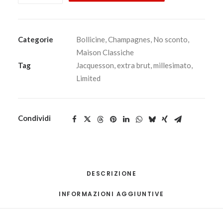
Bautray
-
Premier
Categorie
Bollicine
,
Champagnes
,
No sconto
,
Cru
Maison Classiche
Extra
Tag
Jacquesson
,
extra brut
,
millesimato
,
Brut
Limited
-
Jacquesson
2012
Condividi
0,75
lt.
quantità
DESCRIZIONE
INFORMAZIONI AGGIUNTIVE