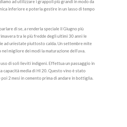
iamo ad utilizzare i grappoli più grandi in modo da
ca inferiore e poterla gestire in un lasso di tempo
rlare di se, a renderla speciale il Giugno più
mavera tra le più fredde degli ultimi 30 anni le
e ad un’estate piuttosto calda. Un settembre mite
nel migliore dei modi la maturazione dell’uva.
uso di soli lieviti indigeni. Effettua un passaggio in
lla capacità media di Hl 20. Questo vino è stato
 poi 2 mesi in cemento prima di andare in bottiglia.