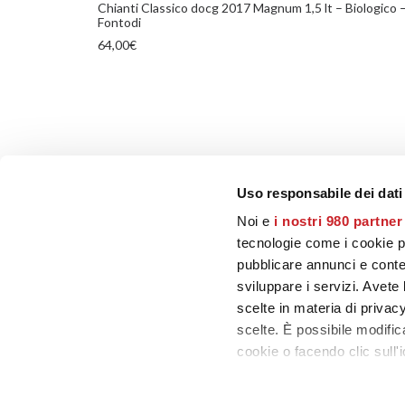
Chianti Classico docg 2017 Magnum 1,5 lt – Biologico 
Fontodi
64,00
€
Uso responsabile dei dati
Noi e
i nostri 980 partner
PRECEDENTE
tecnologie come i cookie p
pubblicare annunci e conten
sviluppare i servizi. Avete l
scelte in materia di privacy
scelte. È possibile modifi
cookie o facendo clic sull'i
CONTATTI
Approfondisci come vengono