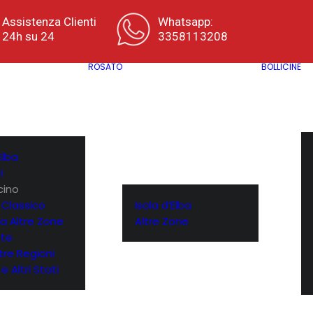
Assistenza Clienti
Whatsapp:
24h su 24
3358113208
ROSATO
BOLLICINE
Elba
i
cino
 Classico
Isola d’Elba
a Altre Zone
Altre Zone
te
ltre Regioni
e Altri Stati