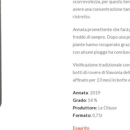
scorrevolezza, per questo tend
avere una concentrazione tanni
ristretto.
Annata promettente che farà pa
freddo di sempre. Dopo una pri
piante hanno recuperato grazi
con alcune piogge ha concluso 
Vinificazione tradizionale con 
botti di rovere di Slavonia de
affinato per 13 mesi in botte e
Annata
: 2019
Grado:
14 %
Produttore:
Le Chiuse
Formato:
0,75l
Esaurito