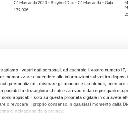
–
Cà Marcanda 2020 – Bolgheri Doc – Cà Marcanda – Gaja
M
M
179,00
€
2
trattiamo i vostri dati personali, ad esempio il vostro numero IP, 
er memorizzare e accedere alle informazioni sul vostro dispositiv
uti personalizzati, misurare gli annunci e i contenuti, ricercare i
a possibilità di scegliere chi utilizza i vostri dati e per quali scop
 sono applicabili solo su questa proprietà digitale in cui avete eff
care o revocare il proprio consenso in qualsiasi momento dalla Di
cona di attivazione della privacy.
ISCRIVITI ALA NOSTRA NEWSLETTER
S
 elaborati i tuoi dati personali e imposta le tue preferenze nell