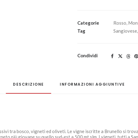
Categorie
Rosso
,
Mont
Tag
Sangiovese
Condividi
DESCRIZIONE
INFORMAZIONI AGGIUNTIVE
ivi tra bosco, vigneti ed oliveti. Le vigne iscritte a Brunello si trov
gneto più giovane su quello sud-est a 500 mt slm. I vigneti, tutti a 