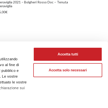
eraviglia 2021 – Bolgheri Rosso Doc – Tenuta
eraviglia
5,00
€
Accetta tutti
utilizzando
PROSSIMO
o al fine di
Accetta solo necessari
l pubblico e
i. Le vostre
ettuato le vostre
chiarazione sui
PEDIZIONE SICURA
a
sezione