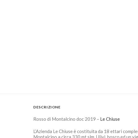
DESCRIZIONE
Rosso di Montalcino doc 2019 –
Le Chiuse
L’Azienda Le Chiuse è costituita da 18 ettari compless
Montalcino a circa 330 mt slm. Ulivi, bosco ed un vi