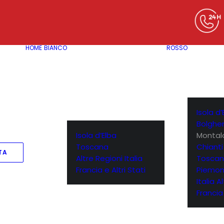
HOME
BIANCO
ROSSO
Isola d’
Bolgher
Isola d’Elba
Montal
Toscana
Chianti
TA
Altre Regioni Italia
Toscan
Francia e Altri Stati
Piemon
Italia A
Francia 