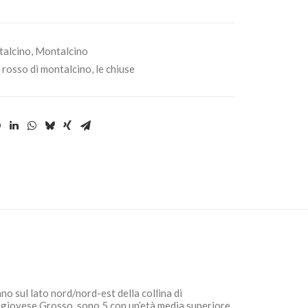
alcino
,
Montalcino
,
rosso di montalcino
,
le chiuse
ano sul lato nord/nord-est della collina di
Sangiovese Grosso, sono 5 con un’età media superiore