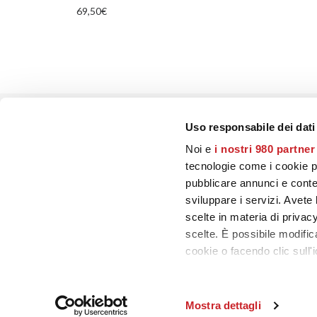
69,50
€
Uso responsabile dei dati
PRECEDENTE
Noi e
i nostri 980 partner
tecnologie come i cookie p
pubblicare annunci e conten
sviluppare i servizi. Avete l
scelte in materia di privacy
scelte. È possibile modifi
CONTATTI
cookie o facendo clic sull'i
–
Chi siamo
Approfondisci come vengono
–
Contattaci
dettagli
. Puoi modificare o
Mostra dettagli