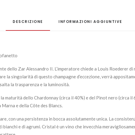
DESCRIZIONE
INFORMAZIONI AGGIUNTIVE
ofanetto
nte dello Zar Alessandro II. L’imperatore chiede a Louis Roederer di 
e la singolarità di questo champagne d’eccezione, verrà appositament
salta la trasparenza e la luminosità.
a maturità dello Chardonnay (circa il 40%) e del Pinot nero (circa i
a Marna e della Côte des Blancs.
are, con una persistenza in bocca assolutamente unica. La consistenza
ti bianchi e di agrumi. Cristal è un vino che invecchia meravigliosam
arattere.