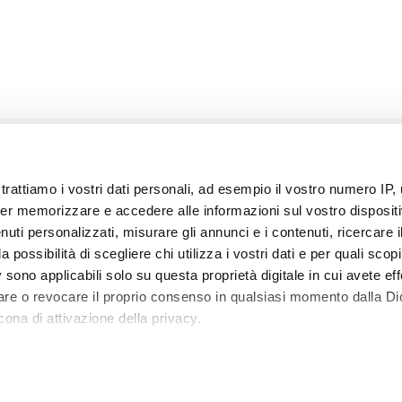
trattiamo i vostri dati personali, ad esempio il vostro numero IP, 
er memorizzare e accedere alle informazioni sul vostro dispositiv
uti personalizzati, misurare gli annunci e i contenuti, ricercare i
a possibilità di scegliere chi utilizza i vostri dati e per quali scop
 sono applicabili solo su questa proprietà digitale in cui avete eff
care o revocare il proprio consenso in qualsiasi momento dalla Di
ISCRIVITI ALA NOSTRA NEWSLETTER
S
cona di attivazione della privacy.
Iscriviti alla nostra newsletter e ricevi subito per e-
C
 elaborati i tuoi dati personali e imposta le tue preferenze nell
mail uno sconto di 5 e 10 euro da applicare nel
i
 ritirare il tuo consenso in qualsiasi momento dalla Dichiarazion
carrello!
d