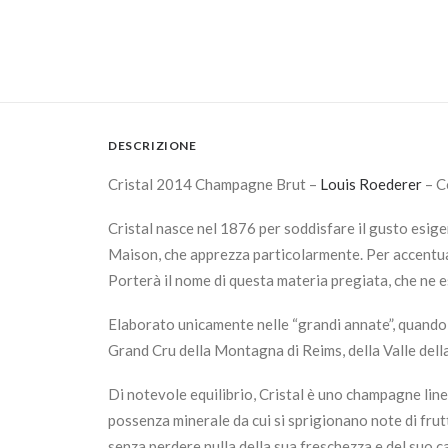
DESCRIZIONE
Cristal 2014 Champagne Brut –
Louis Roederer
– C
Cristal nasce nel 1876 per soddisfare il gusto esige
Maison, che apprezza particolarmente. Per accentuar
Porterà il nome di questa materia pregiata, che ne e
Elaborato unicamente nelle “grandi annate”, quando l
Grand Cru della Montagna di Reims, della Valle dell
Di notevole equilibrio, Cristal è uno champagne line
possenza minerale da cui si sprigionano note di frut
senza perdere nulla della sua freschezza e del suo c