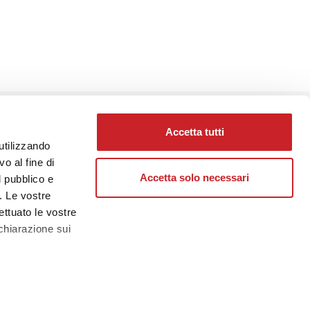
68,00
€
PROSSIMO
Accetta tutti
utilizzando
o al fine di
Accetta solo necessari
l pubblico e
i. Le vostre
ettuato le vostre
chiarazione sui
PEDIZIONE SICURA
hiamaci o scrivici per ricevere maggiori
a
sezione
nformazioni sui prodotti, per consigli di
e sui cookie.
egustazione, abbinamento o per informazioni