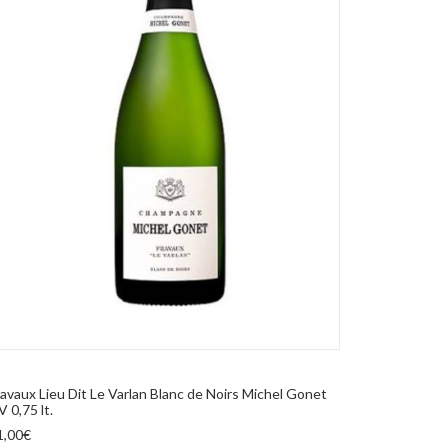
AGGIUNGI AL CARRELLO
ravaux Lieu Dit Le Varlan Blanc de Noirs Michel Gonet
 0,75 lt.
Poggio all
1,00
€
Le Mortelle