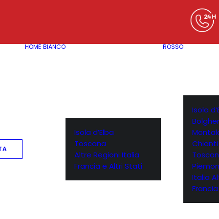
HOME
BIANCO
ROSSO
Isola d’
Bolgher
Isola d’Elba
Montal
Toscana
Chianti
TA
Altre Regioni Italia
Toscan
Francia e Altri Stati
Piemon
Italia A
Francia 