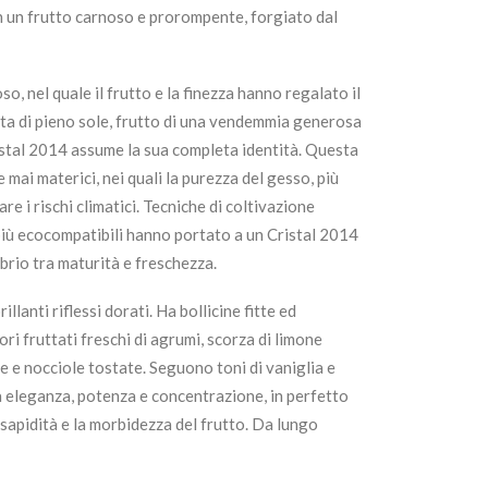
in un frutto carnoso e prorompente, forgiato dal
o, nel quale il frutto e la finezza hanno regalato il
a di pieno sole, frutto di una vendemmia generosa
istal 2014 assume la sua completa identità. Questa
 mai materici, nei quali la purezza del gesso, più
re i rischi climatici. Tecniche di coltivazione
 più ecocompatibili hanno portato a un Cristal 2014
ibrio tra maturità e freschezza.
illanti riflessi dorati. Ha bollicine fitte ed
i fruttati freschi di agrumi, scorza di limone
le e nocciole tostate. Seguono toni di vaniglia e
a eleganza, potenza e concentrazione, in perfetto
a sapidità e la morbidezza del frutto. Da lungo