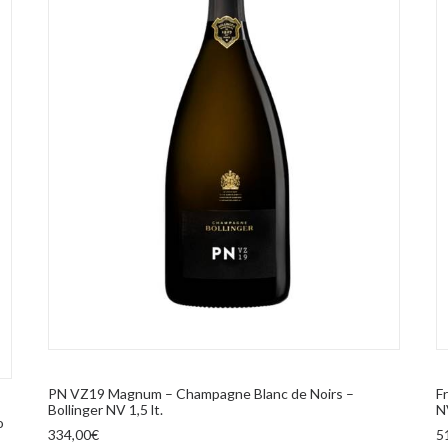
AGGIUNGI AL CARRELLO
PN VZ19 Magnum – Champagne Blanc de Noirs –
F
Bollinger NV 1,5 lt.
NV
o
334,00
€
5