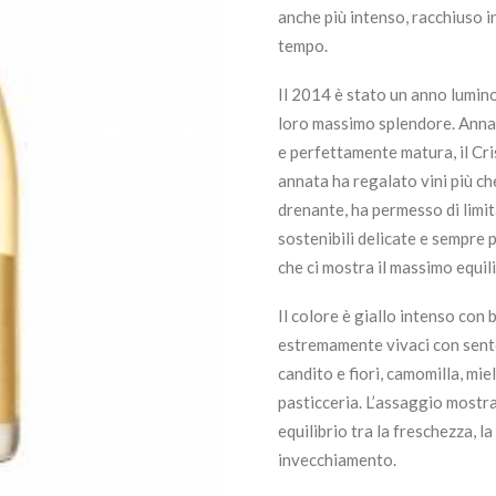
anche più intenso, racchiuso 
tempo.
Il 2014 è stato un anno luminos
loro massimo splendore. Annat
e perfettamente matura, il Cr
annata ha regalato vini più che
drenante, ha permesso di limita
sostenibili delicate e sempre
che ci mostra il massimo equil
Il colore è giallo intenso con br
estremamente vivaci con sentor
candito e fiori, camomilla, mie
pasticceria. L’assaggio mostr
equilibrio tra la freschezza, l
invecchiamento.