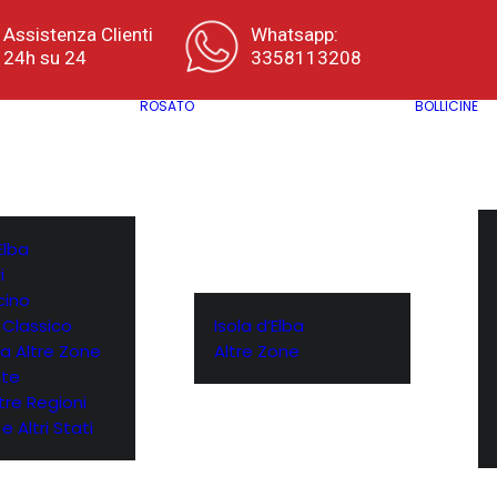
Assistenza Clienti
Whatsapp:
24h su 24
3358113208
ROSATO
BOLLICINE
Elba
i
cino
 Classico
Isola d’Elba
a Altre Zone
Altre Zone
te
ltre Regioni
e Altri Stati