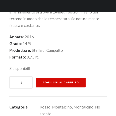
dimensioni piccole in cantina. La parte riservata
all’affinamento si trova a 14 metri sotto il livello del
terreno in modo che la temperatura sia naturalmente
fresca e costante.
Annata
: 2016
Grado:
14 %
Produttore:
Stella di Campalto
Formato:
0,75 lt.
3 disponibili
Stella
AGGIUNGI AL CARRELLO
di
Campalto
Brunello
di
Categorie
Rosso
,
Montalcino
,
Montalcino
,
No
Montalcino
sconto