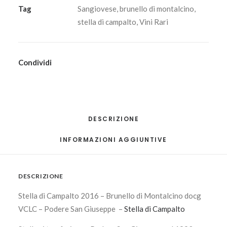
docg
Tag
Sangiovese
,
brunello di montalcino
,
2016
stella di campalto
,
Vini Rari
VCLC
-
Podere
Condividi
San
Giuseppe
quantità
DESCRIZIONE
INFORMAZIONI AGGIUNTIVE
DESCRIZIONE
Stella di Campalto 2016 – Brunello di Montalcino docg
VCLC – Podere San Giuseppe –
Stella di Campalto