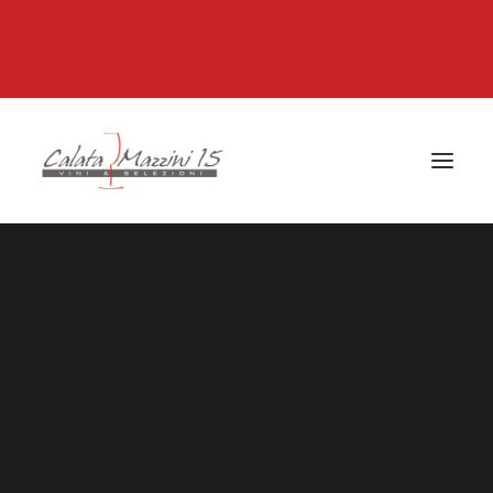
VINI IN OFFERTA
Isola d’Elba
Toscana
Altre Regioni Italia
Francia e Altri Stati
Isola d’Elba
Bolgheri
Montalcino