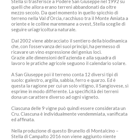
Stella si trasferisce a Podere San Giuseppe nel 1992 su
quelli che allora erano terreni abbandonati da oltre
mezzo secolo. Da quel momento in quello spicchio di
terreno nella Val d’Orcia, racchiuso tra il Monte Amiata a
oriente e le colline maremmane a ovest, Stella sceglie di
seguire un’agricoltura naturale.
Dal 2002 viene abbracciato il sentiero della biodinamica
che, con l’osservanza dei suoi principi, ha permesso di
ricavare un vino espressione del genius loci.
Grazie alle dimensioni dell’azienda e alla squadra di
lavoro le pratiche agricole seguono il calendario solare.
A San Giuseppe poi il terreno conta 12 diversi tipi di
suolo: galestro, argilla, sabbia, ferro e quarzo. Ed è
questa la ragione per cui un solo vitigno, il Sangiovese, si
esprime in modo differente. La specificità dei terreni
dona un carattere diverso ad ogni vigneto.
Ciascuna delle 9 vigne può quindi essere considerata un
Cru. Ciascuna è individualmente vendemmiata, vanificata
ed affinata.
Nella produzione di questo Brunello di Montalcino –
Stella di Campalto 2016 non viene aggiunto niente