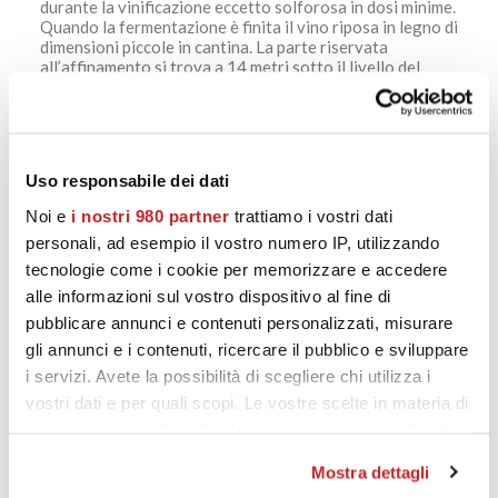
durante la vinificazione eccetto solforosa in dosi minime.
Quando la fermentazione è finita il vino riposa in legno di
dimensioni piccole in cantina. La parte riservata
all’affinamento si trova a 14 metri sotto il livello del
terreno in modo che la temperatura sia naturalmente
fresca e costante.
https://calatamazzini15.it/product-
category/rosso/montalcino/
Uso responsabile dei dati
Noi e
i nostri 980 partner
trattiamo i vostri dati
personali, ad esempio il vostro numero IP, utilizzando
tecnologie come i cookie per memorizzare e accedere
PRODOTTI CORRELATI
alle informazioni sul vostro dispositivo al fine di
pubblicare annunci e contenuti personalizzati, misurare
gli annunci e i contenuti, ricercare il pubblico e sviluppare
i servizi. Avete la possibilità di scegliere chi utilizza i
vostri dati e per quali scopi. Le vostre scelte in materia di
privacy sono applicabili solo su questa proprietà digitale
in cui avete effettuato le vostre scelte. È possibile
Mostra dettagli
modificare o revocare il proprio consenso in qualsiasi