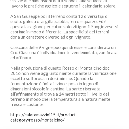
Grazie alle dimensioni dell’azienda e alla squadra di
lavoro le pratiche agricole seguono il calendario solare.
A San Giuseppe poi il terreno conta 12 diversi tipi di
suolo: galestro, argilla, sabbia, ferro e quarzo. Ed è
questa la ragione per cui un solo vitigno, il Sangiovese, si
esprime in modo differente. La specificità dei terreni
dona un carattere diverso ad ogni vigneto.
Ciascuna delle 9 vigne può quindi essere considerata un
Cru. Ciascuna è individualmente vendemmiata, vanificata
ed affinata.
Nella produzione di questo Rosso di Montalcino doc
2016 non viene aggiunto niente durante la vinificazione
eccetto solforosa in dosi minime. Quando la
fermentazione è finita il vino riposa in legno di
dimensioni piccole in cantina. La parte riservata
all’affinamento si trova a 14 metri sotto il livello del
terreno in modo che la temperatura sia naturalmente
fresca e costante.
https://calatamazzini15.it/product-
category/rosso/montalcino/