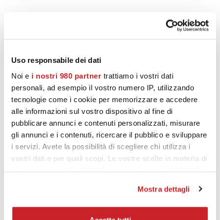
PRODOTTI CORRELATI
Uso responsabile dei dati
Noi e
i nostri 980 partner
trattiamo i vostri dati
personali, ad esempio il vostro numero IP, utilizzando
tecnologie come i cookie per memorizzare e accedere
alle informazioni sul vostro dispositivo al fine di
pubblicare annunci e contenuti personalizzati, misurare
gli annunci e i contenuti, ricercare il pubblico e sviluppare
i servizi. Avete la possibilità di scegliere chi utilizza i
vostri dati e per quali scopi. Le vostre scelte in materia di
privacy sono applicabili solo su questa proprietà digitale
in cui avete effettuato le vostre scelte. È possibile
Mostra dettagli
modificare o revocare il proprio consenso in qualsiasi
momento dalla Dichiarazione sui cookie o facendo clic
sull'icona di attivazione della privacy.