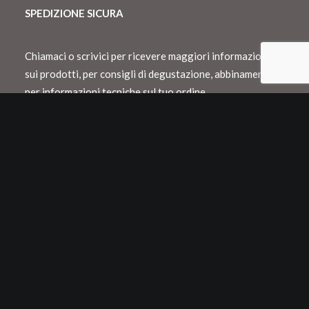
SPEDIZIONE SICURA
Chiamaci o scrivici per ricevere maggiori informazioni
sui prodotti, per consigli di degustazione, abbinamento o
per informazioni tecniche sul tuo ordine.
Spediamo con Dhl e consegnamo in Italia
entro 48 h lavorative
Spedizioni internazionali con Dhl o Fedex
Tutti i nostri vini vengono confezionati in
appositi cartoni Neckpack