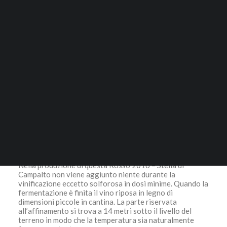
99,00
€
ACCESSORI
RICERCA
Stella di Campalto – Podere S. Giuseppe
Vino Biologico non filtrato
LOGIN / REGISTER
Di Questa annata di Rosso di Montalcino sono state
CARRELLO
prodotte 9777 bottiglie.
Il tuo carrello è vuoto.
Permanenza in legno: 21 mesi
Affinamento in bottiglia: 32 mesi
Ciascuna delle 9 vigne può quindi essere considerata un
Cru. Ciascuna è individualmente vendemmiata, vanificata
ed affinata.
Nella produzione di questa Rosso 2016 – Stella di
Campalto non viene aggiunto niente durante la
vinificazione eccetto solforosa in dosi minime. Quando la
fermentazione è finita il vino riposa in legno di
dimensioni piccole in cantina. La parte riservata
all’affinamento si trova a 14 metri sotto il livello del
terreno in modo che la temperatura sia naturalmente