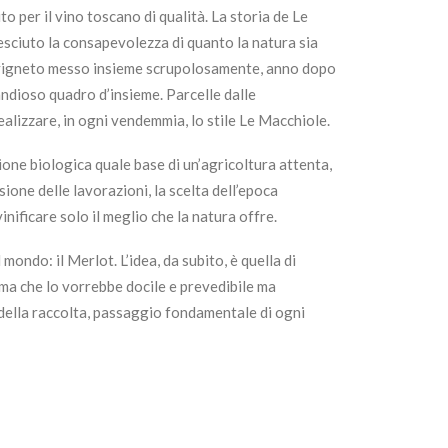
o per il vino toscano di qualità. La storia de Le
cresciuto la consapevolezza di quanto la natura sia
co vigneto messo insieme scrupolosamente, anno dopo
andioso quadro d’insieme. Parcelle dalle
ealizzare, in ogni vendemmia, lo stile Le Macchiole.
zione biologica quale base di un’agricoltura attenta,
sione delle lavorazioni, la scelta dell’epoca
ificare solo il meglio che la natura offre.
ondo: il Merlot. L’idea, da subito, è quella di
ema che lo vorrebbe docile e prevedibile ma
 e della raccolta, passaggio fondamentale di ogni