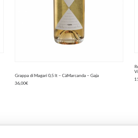
R
AGGIUNGI AL CARRELLO
Vi
Grappa di Magari 0,5 lt – CàMarcanda – Gaja
1
36,00
€