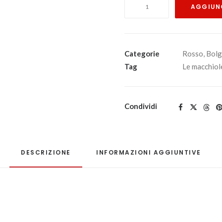
Messorio
AGGIUNG
2019
-
Toscana
Igt
Categorie
Rosso
,
Bolg
-
Tag
Le macchiol
Le
Macchiole
quantità
Condividi
DESCRIZIONE
INFORMAZIONI AGGIUNTIVE