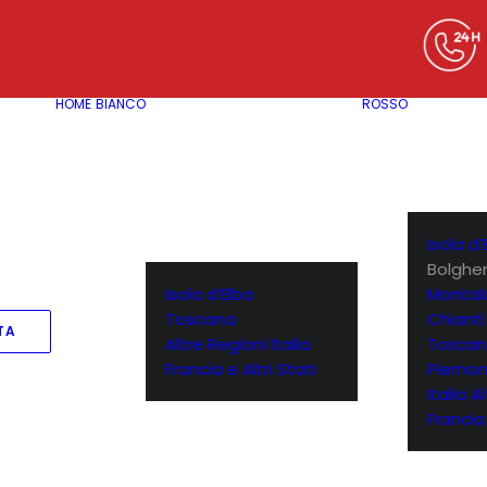
HOME
BIANCO
ROSSO
Isola d’
Bolgher
Isola d’Elba
Montal
Toscana
Chianti
TA
Altre Regioni Italia
Toscan
Francia e Altri Stati
Piemon
Italia A
Francia 