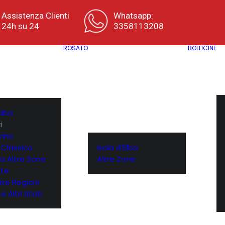
Assistenza Clienti
Whatsapp:
24h su 24
3358113208
ROSATO
BOLLICINE
Elba
i
cino
 Classico
Isola d’Elba
a Altre Zone
Altre Zone
te
ltre Regioni
e Altri Stati