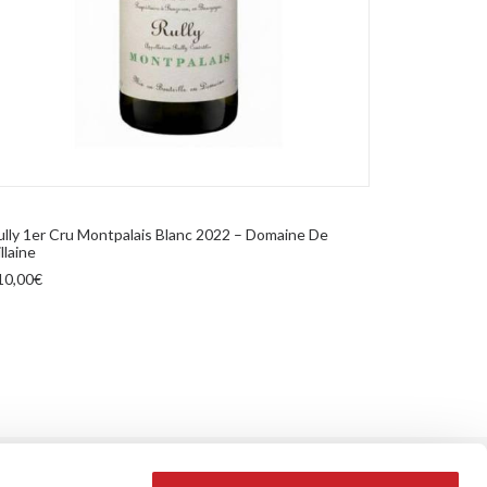
AGGIUNGI AL CARRELLO
ully 1er Cru Montpalais Blanc 2022 – Domaine De
Batar 2022 
llaine
Biologico
10,00
€
93,00
€