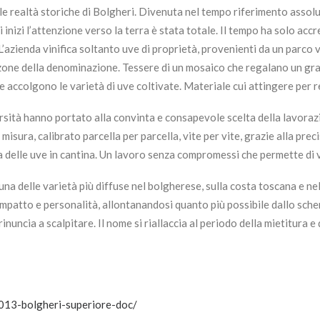
e realtà storiche di Bolgheri. Divenuta nel tempo riferimento assolut
 inizi l’attenzione verso la terra è stata totale. Il tempo ha solo ac
 L’azienda vinifica soltanto uve di proprietà, provenienti da un par
rse zone della denominazione. Tessere di un mosaico che regalano un gr
 accolgono le varietà di uve coltivate. Materiale cui attingere per r
iversità hanno portato alla convinta e consapevole scelta della lavora
misura, calibrato parcella per parcella, vite per vite, grazie alla preci
 delle uve in cantina. Un lavoro senza compromessi che permette di vin
 delle varietà più diffuse nel bolgherese, sulla costa toscana e nel m
 impatto e personalità, allontanandosi quanto più possibile dallo sch
rinuncia a scalpitare. Il nome si riallaccia al periodo della mietitura
2013-bolgheri-superiore-doc/