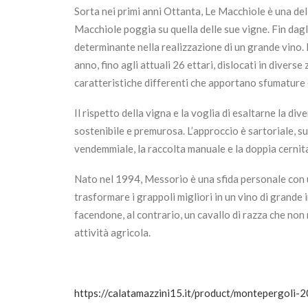
Sorta nei primi anni Ottanta, Le Macchiole è una dell
Macchiole poggia su quella delle sue vigne. Fin dagli
determinante nella realizzazione di un grande vino.
anno, fino agli attuali 26 ettari, dislocati in dive
caratteristiche differenti che apportano sfumature e
Il rispetto della vigna e la voglia di esaltarne la d
sostenibile e premurosa. L’approccio è sartoriale, su 
vendemmiale, la raccolta manuale e la doppia cernita
Nato nel 1994, Messorio è una sfida personale con una
trasformare i grappoli migliori in un vino di grande
facendone, al contrario, un cavallo di razza che non 
attività agricola.
https://calatamazzini15.it/product/montepergoli-