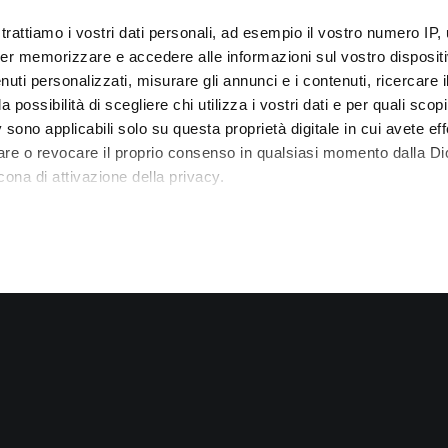
trattiamo i vostri dati personali, ad esempio il vostro numero IP, 
er memorizzare e accedere alle informazioni sul vostro dispositiv
uti personalizzati, misurare gli annunci e i contenuti, ricercare i
a possibilità di scegliere chi utilizza i vostri dati e per quali scop
 sono applicabili solo su questa proprietà digitale in cui avete eff
care o revocare il proprio consenso in qualsiasi momento dalla Di
ISCRIVITI ALA NOSTRA NEWSLETTER
S
cona di attivazione della privacy.
Iscriviti alla nostra newsletter e ricevi subito per e-
C
 elaborati i tuoi dati personali e imposta le tue preferenze nell
mail uno sconto di 5 e 10 euro da applicare nel
i
 ritirare il tuo consenso in qualsiasi momento dalla Dichiarazion
carrello!
d
t
rsonalizzare contenuti ed annunci, per fornire funzionalità dei so
o. Condividiamo inoltre informazioni sul modo in cui utilizza il nost
ano di analisi dei dati web, pubblicità e social media, i quali pot
azioni che ha fornito loro o che hanno raccolto dal suo utilizzo de
*Dall’offerta sono esclusi i prodotti rari e da collezione