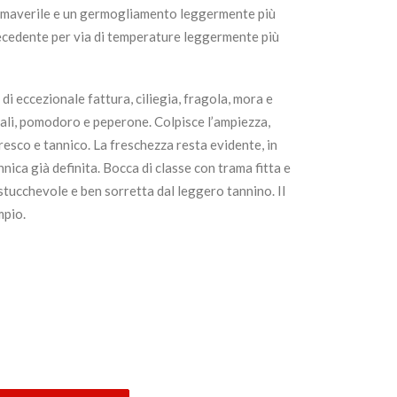
imaverile e un germogliamento leggermente più
recedente per via di temperature leggermente più
di eccezionale fattura, ciliegia, fragola, mora e
li, pomodoro e peperone. Colpisce l’ampiezza,
resco e tannico. La freschezza resta evidente, in
nica già definita
. Bocca di classe con trama fitta e
tucchevole e ben sorretta dal leggero tannino. Il
mpio.