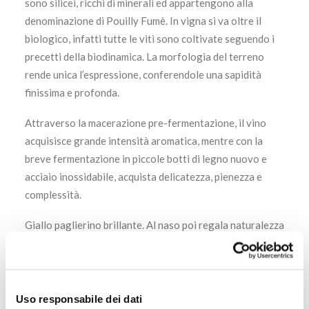
sono silicei, ricchi di minerali ed appartengono alla
denominazione di Pouilly Fumè. In vigna si va oltre il
biologico, infatti tutte le viti sono coltivate seguendo i
precetti della biodinamica. La morfologia del terreno
rende unica l’espressione, conferendole una sapidità
finissima e profonda.
Attraverso la macerazione pre-fermentazione, il vino
acquisisce grande intensità aromatica, mentre con la
breve fermentazione in piccole botti di legno nuovo e
acciaio inossidabile, acquista delicatezza, pienezza e
complessità.
Giallo paglierino brillante. Al naso poi regala naturalezza
ed eleganza su aromi di frutta esotica e fiori selvatici,
con nota minerale spiccata di pietra focaia e una leggera
nota boisé. Il sorso è straordinariamente elegante.
L’attacco fresco e affilato, lascia campo a suggestioni
Uso responsabile dei dati