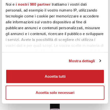
vellutate e aromatiche, con un finale infinitamente
Noi e
i nostri 980 partner
trattiamo i vostri dati
sapido, armonico e persistente. Eccellente con piatti di
personali, ad esempio il vostro numero IP, utilizzando
mare e crostacei. Ottimo con un formaggio stagionato o
tecnologie come i cookie per memorizzare e accedere
su un’aragosta alla catalana.
alle informazioni sul vostro dispositivo al fine di
pubblicare annunci e contenuti personalizzati, misurare
https://calatamazzini15.it/product/capo-martino-2015-
gli annunci e i contenuti, ricercare il pubblico e sviluppare
friuli-venezia-giulia-jermann/
i servizi. Avete la possibilità di scegliere chi utilizza i
vostri dati e per quali scopi. Le vostre scelte in materia di
privacy sono applicabili solo su questa proprietà digitale
in cui avete effettuato le vostre scelte. È possibile
Mostra dettagli
PRODOTTI CORRELATI
modificare o revocare il proprio consenso in qualsiasi
momento dalla Dichiarazione sui cookie o facendo clic
sull'icona di attivazione della privacy.
Accetta tutti
Approfondisci come vengono elaborati i tuoi dati personali
e imposta le tue preferenze nella
Accetta solo necessari
sezione dettagli
. Puoi
modificare o ritirare il tuo consenso in qualsiasi momento
dalla Dichiarazione sui cookie.