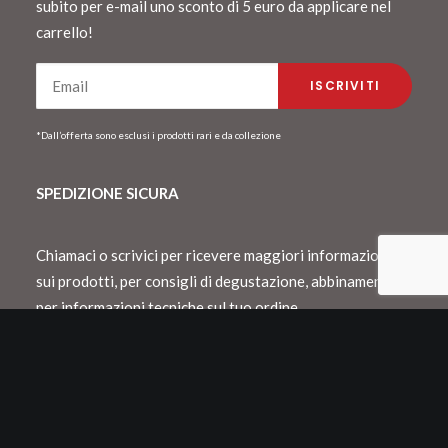
subito per e-mail uno sconto di 5 euro da applicare nel
carrello!
*Dall’offerta sono esclusi i prodotti rari e da collezione
SPEDIZIONE SICURA
Chiamaci o scrivici per ricevere maggiori informazioni
sui prodotti, per consigli di degustazione, abbinamento o
per informazioni tecniche sul tuo ordine.
Spediamo con Dhl e consegnamo in Italia
entro 48 h lavorative