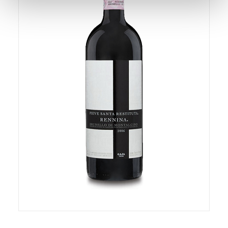
Utilizziamo i cookie per personalizzare contenuti ed
annunci, per fornire funzionalità dei social media e per
analizzare il nostro traffico. Condividiamo inoltre
informazioni sul modo in cui utilizza il nostro sito con i
nostri partner che si occupano di analisi dei dati web,
pubblicità e social media, i quali potrebbero combinarle
con altre informazioni che ha fornito loro o che hanno
raccolto dal suo utilizzo dei loro servizi.
AGGIUNGI AL CARRELLO