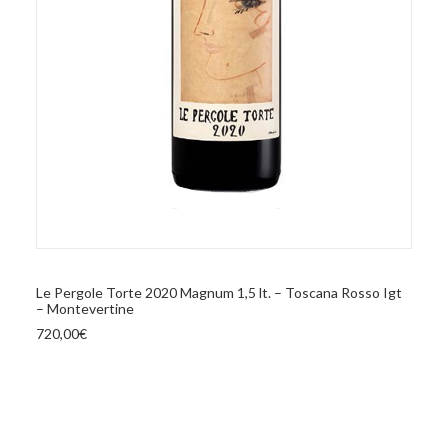
informazioni sul modo in cui utilizza il nostro sito con i
nostri partner che si occupano di analisi dei dati web,
pubblicità e social media, i quali potrebbero combinarle
con altre informazioni che ha fornito loro o che hanno
raccolto dal suo utilizzo dei loro servizi.
AGGIUNGI AL CARRELLO
Le Pergole Torte 2020 Magnum 1,5 lt. – Toscana Rosso Igt
– Montevertine
720,00
€