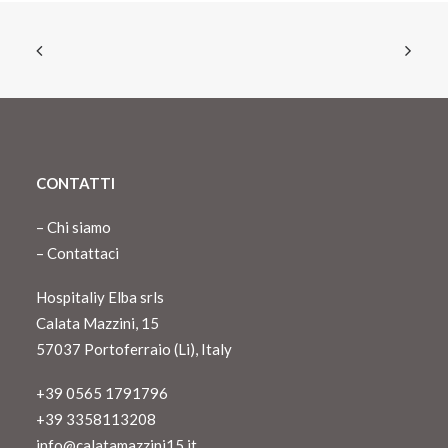
CONTATTI
–
Chi siamo
–
Contattaci
Hospitaliy Elba srls
Calata Mazzini, 15
57037 Portoferraio (Li), Italy
+39 0565 1791796
+39 3358113208
info@calatamazzini15.it