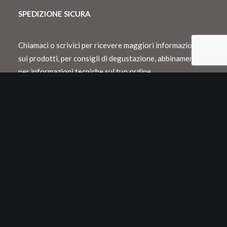
SPEDIZIONE SICURA
Chiamaci o scrivici per ricevere maggiori informazioni
sui prodotti, per consigli di degustazione, abbinamento o
per informazioni tecniche sul tuo ordine.
Spediamo con Dhl e consegnamo in Italia
entro 48 h lavorative
Spedizioni internazionali con Dhl o Fedex
Tutti i nostri vini vengono confezionati in
appositi cartoni Neckpack