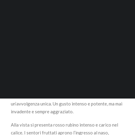
22,50
€
ACCESSORI
RICERCA
100% Merlot
Se è vero che l’azienda Vie di Romans è conosciuta ed
ancor più apprezzata per i suoi vini bianchi, il Merlot
LOGIN / REGISTER
Maurus è senza dubbio un rosso di grande piacevolezza.
CARRELLO
Un vino morbido, corposo e vellutato, che sarà in grado
Il tuo carrello è vuoto.
di addolcirsi ancora nel corso degli anni, offrendo un
lungo potenziale di invecchiamento. Un rosso che
racconta tutte le più belle storie dell’Isonzo del Friuli, e
che viene lasciato maturare per 18 mesi in barrique di
rovere. Tanta sostanza, e allo stesso tempo
un’avvolgenza unica. Un gusto intenso e potente, ma mai
invadente e sempre aggraziato.
Alla vista si presenta rosso rubino intenso e carico nel
calice. I sentori fruttati aprono l’ingresso al naso,