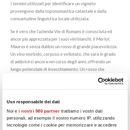
I termini utilizzati per identificare un vigneto
provengono dalla toponomastica catastale e dalla
consuetudine linguistica locale utilizzata.
Se è vero che l’azienda Vie di Romans è conosciuta ed
ancor più apprezzata per i suoi vini bianchi, il Merlot
Maurus è senza dubbio un rosso di grande piacevolezza.
Un vino morbido, corposo e vellutato, che sarà in grado
di addolcirsi ancora nel corso degli anni, offrendo un
lungo potenziale di invecchiamento. Un rosso che
racconta tutte le più belle storie dell’Isonzo del Friuli, e
che viene lasciato maturare per 18 mesi in barrique di
rovere. Tanta sostanza, e allo stesso tempo
un’avvolgenza unica. Un gusto intenso e potente, ma mai
Uso responsabile dei dati
invadente e sempre aggraziato.
Noi e
i nostri 980 partner
trattiamo i vostri dati
personali, ad esempio il vostro numero IP, utilizzando
https://calatamazzini15.it/product/capo-martino-2015-
tecnologie come i cookie per memorizzare e accedere
friuli-venezia-giulia-jermann/