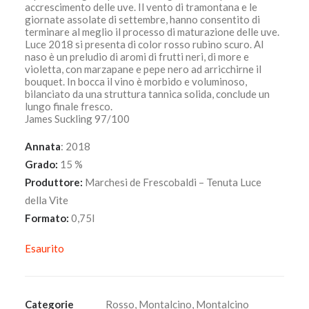
accrescimento delle uve. Il vento di tramontana e le
giornate assolate di settembre, hanno consentito di
terminare al meglio il processo di maturazione delle uve.
Luce 2018 si presenta di color rosso rubino scuro. Al
naso è un preludio di aromi di frutti neri, di more e
violetta, con marzapane e pepe nero ad arricchirne il
bouquet. In bocca il vino è morbido e voluminoso,
bilanciato da una struttura tannica solida, conclude un
lungo finale fresco.
James Suckling 97/100
Annata
: 2018
Grado:
15 %
Produttore:
Marchesi de Frescobaldi – Tenuta Luce
della Vite
Formato:
0,75l
Esaurito
Categorie
Rosso
,
Montalcino
,
Montalcino