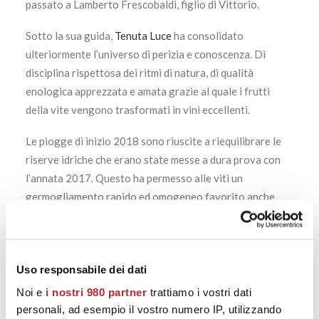
passato a Lamberto Frescobaldi, figlio di Vittorio.
Sotto la sua guida,
Tenuta Luce
ha consolidato
ulteriormente l’universo di perizia e conoscenza. Di
disciplina rispettosa dei ritmi di natura, di qualità
enologica apprezzata e amata grazie al quale i frutti
della vite vengono trasformati in vini eccellenti.
Le piogge di inizio 2018 sono riuscite a riequilibrare le
riserve idriche che erano state messe a dura prova con
l’annata 2017. Questo ha permesso alle viti un
germogliamento rapido ed omogeneo favorito anche
dalle temperature miti primaverili. L’estate è stata
caratterizzata da un clima asciutto e senza eccessi di
temperature. Condizioni dunque ideali per mantenere un
Uso responsabile dei dati
ottimo equilibrio vegeto-produttivo. Ma anche per
garantire il perfetto accrescimento delle uve.
Noi e
i nostri 980 partner
trattiamo i vostri dati
personali, ad esempio il vostro numero IP, utilizzando