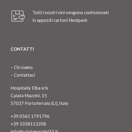
Tutti i nostri vini vengono confezionati
in appositi cartoni Neckpack
CONTATTI
–
Chi siamo
–
Contattaci
Hospitaliy Elba srls
Calata Mazzini, 15
57037 Portoferraio (Li), Italy
+39 0565 1791796
+39 3358113208
info@calatamazzini15.it