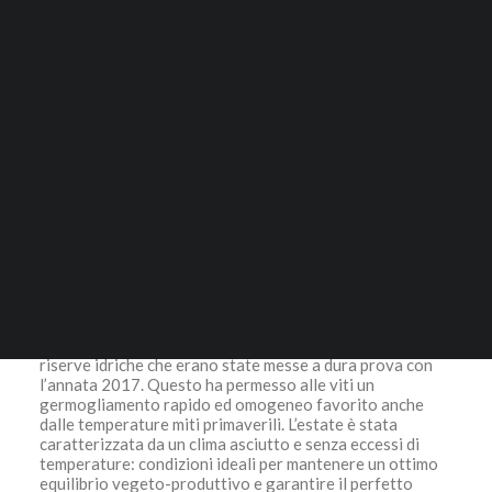
104,00
€
ACCESSORI
RICERCA
Sangiovese, Merlot
Luce è il primo vino a essere prodotto da un blend di
Sangiovese e Merlot a Montalcino.È stato grazie alla
LOGIN / REGISTER
collaborazione delle famiglie Marchesi de’ Frescobaldi e
CARRELLO
Robert Mondavi, che è nata l’idea di associare la
Il tuo carrello è vuoto.
rotondità e la morbidezza del Merlot alla struttura e
all’eleganza del Sangiovese nella terra del Brunello di
Montalcino, vino italiano famoso in tutto il mondo e
ottenuto solo da uve Sangiovese.
Le piogge di inizio 2018 sono riuscite a riequilibrare le
riserve idriche che erano state messe a dura prova con
l’annata 2017. Questo ha permesso alle viti un
germogliamento rapido ed omogeneo favorito anche
dalle temperature miti primaverili. L’estate è stata
caratterizzata da un clima asciutto e senza eccessi di
temperature: condizioni ideali per mantenere un ottimo
equilibrio vegeto-produttivo e garantire il perfetto