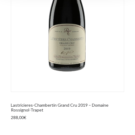
analizzare il nostro traffico. Condividiamo inoltre
informazioni sul modo in cui utilizza il nostro sito con i
nostri partner che si occupano di analisi dei dati web,
pubblicità e social media, i quali potrebbero combinarle
con altre informazioni che ha fornito loro o che hanno
raccolto dal suo utilizzo dei loro servizi.
AGGIUNGI AL CARRELLO
Lastricieres-Chambertin Grand Cru 2019 – Domaine
Rossignol-Trapet
288,00
€