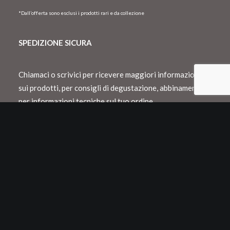
*Dall’offerta sono esclusi i prodotti rari e da collezione
SPEDIZIONE SICURA
Chiamaci o scrivici per ricevere maggiori informazioni
sui prodotti, per consigli di degustazione, abbinamento o
per informazioni tecniche sul tuo ordine.
Spediamo con Dhl e consegnamo in Italia
entro 48 h lavorative
Spedizioni internazionali con Dhl o Fedex
Tutti i nostri vini vengono confezionati in