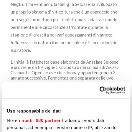
Negli ultimi vent’anni, la famiglia Selosse ha sviluppato
un proprio sistema di viticoltura che è un approccio che
non segue un metodo prestabilito, ma si adatta in modo
permanente alle circostanze affrontate durante la
stagione di crescita nei vari appezzamenti di vigneto.
Influenzare la natura il meno possibile è il loro principio
ispiratore.
L’ Initial è l’etichetta base elaborata da Anselme Selosse
e proviene da tre vigneti Grand Cru dei comuni di Avize,
Cramant e Oger. Le uve chardonnay appartengono a 3
annate successive. Fermentazione separata delle uve
delle diverse parcelle, in barrique di rovere e con i soli
lieviti indigeni. Sosta sui lieviti per circa 3 anni, dosaggio
minimo. Uno Champagne di grandissima complessità
aromatica.
Uso responsabile dei dati
Noi e
i nostri 980 partner
trattiamo i vostri dati
https://calatamazzini15.it/product/cuvee-n-742-extra-
personali, ad esempio il vostro numero IP, utilizzando
brut/