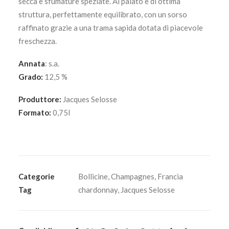
secca e sfumature speziate. Al palato è di ottima
struttura, perfettamente equilibrato, con un sorso
raffinato grazie a una trama sapida dotata di piacevole
freschezza.
Annata
: s.a.
Grado:
12,5 %
Produttore:
Jacques Selosse
Formato:
0,75l
Categorie
Bollicine
,
Champagnes
,
Francia
Tag
chardonnay
,
Jacques Selosse