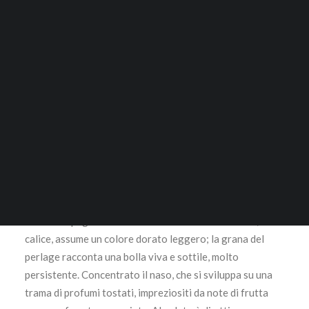
Selosse
ACCESSORI
Per ragioni commerciali questo prodotto può essere
RICERCA
venduto solo in Italia. Grazie per la collaborazione.
100% Chardonnay
LOGIN / REGISTER
L’ Initial è l’etichetta base elaborata da Anselme Selosse
e proviene da tre vigneti Grand Cru dei comuni di Avize,
CARRELLO
Cramant e Oger. Le uve chardonnay appartengono a 3
Il tuo carrello è vuoto.
annate successive. Fermentazione separata delle uve
delle diverse parcelle, in barrique di rovere e con i soli
lieviti indigeni. Sosta sui lieviti per circa 3 anni, dosaggio
minimo. Uno Champagne di grandissima complessità
aromatica.
Uno Champagne Brut Blanc de Blacs Grand Cru che, nel
calice, assume un colore dorato leggero; la grana del
perlage racconta una bolla viva e sottile, molto
persistente. Concentrato il naso, che si sviluppa su una
trama di profumi tostati, impreziositi da note di frutta