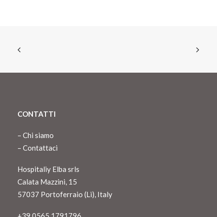
84,00€.
75,00€.
CONTATTI
–
Chi siamo
–
Contattaci
Hospitaliy Elba srls
Calata Mazzini, 15
57037 Portoferraio (Li), Italy
+39 0565 1791796