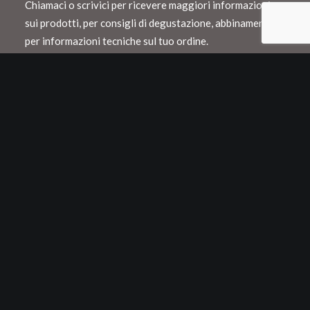
Chiamaci o scrivici per ricevere maggiori informazioni
sui prodotti, per consigli di degustazione, abbinamento o
per informazioni tecniche sul tuo ordine.
Spediamo con Dhl e consegnamo in Italia
entro 48 h lavorative
Spedizioni internazionali con Dhl o Fedex
Tutti i nostri vini vengono confezionati in
appositi cartoni Neckpack