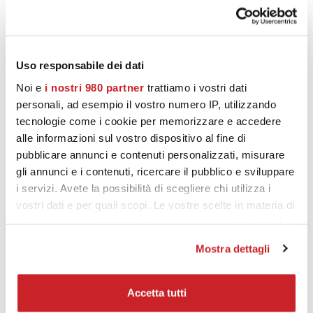
maturazione anticipata delle uve. Il momento della
vendemmia è stato scelto ricercando la massima
espressione del frutto. La raccolta dello Chardonnay per
il Cervaro della Sala 2023 è iniziata verso la fine della
Uso responsabile dei dati
terza decade di agosto con uve sane, mature e
Noi e
i nostri 980 partner
trattiamo i vostri dati
caratterizzate da un’ottima freschezza e da un eccellente
personali, ad esempio il vostro numero IP, utilizzando
profilo aromatico. La vendemmia del Grechetto è
tecnologie come i cookie per memorizzare e accedere
avvenuta dopo una quindicina di giorni, verso la metà di
alle informazioni sul vostro dispositivo al fine di
settembre.
pubblicare annunci e contenuti personalizzati, misurare
gli annunci e i contenuti, ricercare il pubblico e sviluppare
i servizi. Avete la possibilità di scegliere chi utilizza i
vostri dati e per quali scopi. Le vostre scelte in materia di
https://calatamazzini15.it/product/batar-2015-toscana-
privacy sono applicabili solo su questa proprietà digitale
igt/
in cui avete effettuato le vostre scelte. È possibile
Mostra dettagli
modificare o revocare il proprio consenso in qualsiasi
momento dalla Dichiarazione sui cookie o facendo clic
sull'icona di attivazione della privacy.
Accetta tutti