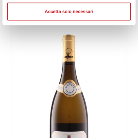
Approfondisci come vengono elaborati i tuoi dati personali
PRODOTTI CORRELATI
e imposta le tue preferenze nella
Accetta solo necessari
sezione dettagli
. Puoi
modificare o ritirare il tuo consenso in qualsiasi momento
dalla Dichiarazione sui cookie.
Utilizziamo i cookie per personalizzare contenuti ed
annunci, per fornire funzionalità dei social media e per
analizzare il nostro traffico. Condividiamo inoltre
informazioni sul modo in cui utilizza il nostro sito con i
nostri partner che si occupano di analisi dei dati web,
pubblicità e social media, i quali potrebbero combinarle
con altre informazioni che ha fornito loro o che hanno
raccolto dal suo utilizzo dei loro servizi.