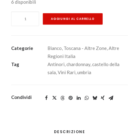
6 disponibili
Cervaro
AGGIUNGI AL CARRELLO
della
Sala
2023
-
Categorie
Bianco
,
Toscana - Altre Zone
,
Altre
Umbria
Regioni Italia
Igt
Tag
Antinori
,
chardonnay
,
castello della
-
sala
,
Vini Rari
,
umbria
Castello
della
Sala
Condividi
-
Antinori
quantità
DESCRIZIONE