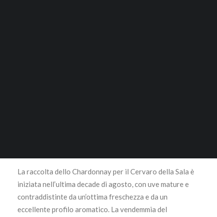
68,00
€
ACCESSORI
RICERCA
Questo prodotto disponibile in quantità limitata è
escluso da Sconti o Promozioni
92% Chardonnay 8% Grechetto
LOGIN / REGISTER
CARRELLO
L’annata 2023 è stata caratterizzata da un inverno mite e
Il tuo carrello è vuoto.
poco piovoso e da una primavera contraddistinta da
precipitazioni generalmente superiori alla norma che
hanno contribuito a riequilibrare le riserve idriche del
terreno rallentando il germogliamento e il successivo
accrescimento delle piante.
La raccolta dello Chardonnay per il Cervaro della Sala è
iniziata nell’ultima decade di agosto, con uve mature e
contraddistinte da un’ottima freschezza e da un
eccellente profilo aromatico. La vendemmia del