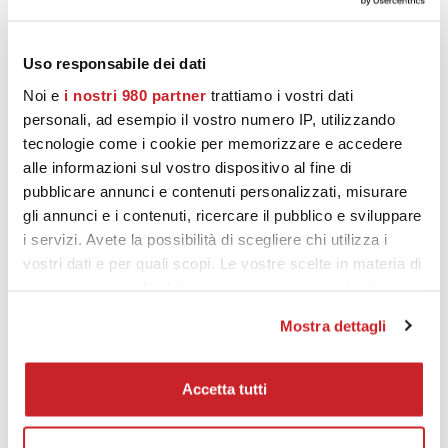
Uso responsabile dei dati
Noi e
i nostri 980 partner
trattiamo i vostri dati
personali, ad esempio il vostro numero IP, utilizzando
tecnologie come i cookie per memorizzare e accedere
alle informazioni sul vostro dispositivo al fine di
pubblicare annunci e contenuti personalizzati, misurare
gli annunci e i contenuti, ricercare il pubblico e sviluppare
i servizi. Avete la possibilità di scegliere chi utilizza i
vostri dati e per quali scopi. Le vostre scelte in materia di
privacy sono applicabili solo su questa proprietà digitale
in cui avete effettuato le vostre scelte. È possibile
Mostra dettagli
modificare o revocare il proprio consenso in qualsiasi
momento dalla Dichiarazione sui cookie o facendo clic
sull'icona di attivazione della privacy.
Accetta tutti
Approfondisci come vengono elaborati i tuoi dati personali