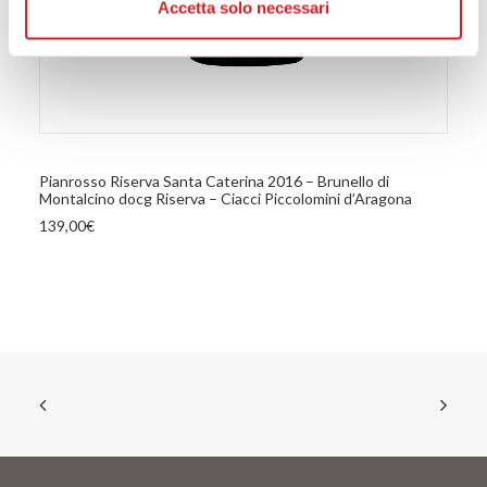
e imposta le tue preferenze nella
Accetta solo necessari
sezione dettagli
. Puoi
modificare o ritirare il tuo consenso in qualsiasi momento
dalla Dichiarazione sui cookie.
Utilizziamo i cookie per personalizzare contenuti ed
annunci, per fornire funzionalità dei social media e per
AGGIUNGI AL CARRELLO
analizzare il nostro traffico. Condividiamo inoltre
Pianrosso Riserva Santa Caterina 2016 – Brunello di
informazioni sul modo in cui utilizza il nostro sito con i
Montalcino docg Riserva – Ciacci Piccolomini d’Aragona
nostri partner che si occupano di analisi dei dati web,
139,00
€
pubblicità e social media, i quali potrebbero combinarle
con altre informazioni che ha fornito loro o che hanno
raccolto dal suo utilizzo dei loro servizi.