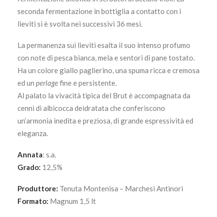
seconda fermentazione in bottiglia a contatto con i
lieviti si è svolta nei successivi 36 mesi.
La permanenza sui lieviti esalta il suo intenso profumo
con note di pesca bianca, mela e sentori di pane tostato.
Ha un colore giallo paglierino, una spuma ricca e cremosa
ed un
perlage
fine e persistente.
Al palato la vivacità tipica del Brut è accompagnata da
cenni di albicocca deidratata che conferiscono
un’armonia inedita e preziosa, di grande espressività ed
eleganza.
Annata
: s.a.
Grado:
12,5%
Produttore:
Tenuta Montenisa – Marchesi Antinori
Formato:
Magnum 1,5 lt