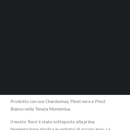
ACCESSORI
Marchese Antinori
RICERCA
Cuvée royale Magnum –
Franciacorta Docg
LOGIN / REGISTER
Tenuta Montenisa NV
CARRELLO
1,5 lt.
Il tuo carrello è vuoto.
65,00
€
Astucciato
Prodotto con uve Chardonnay, Pinot nero e Pinot
Bianco nella Tenuta Montenisa.
Il mosto ‘fiore’ è stato sottoposto alla prima
fermentazione alcolica in serbatoi di acciaio inox. La