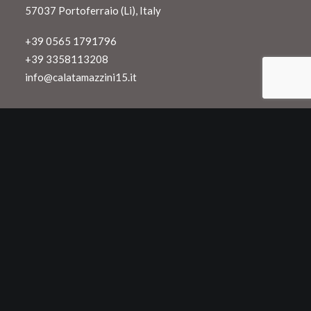
57037 Portoferraio (Li), Italy
+39 0565 1791796
+39 3358113208
info@calatamazzini15.it
Wine-Searcher:
Iscriviti alla nostra newsletter e ricevi