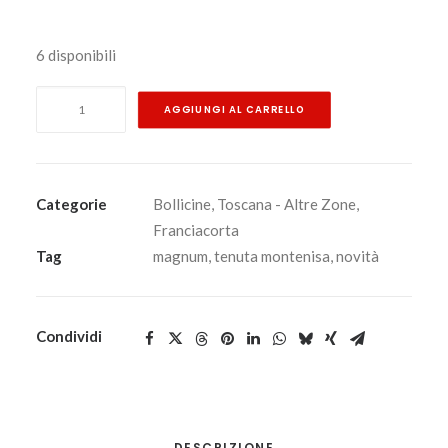
6 disponibili
Marchese
AGGIUNGI AL CARRELLO
Antinori
Cuvée
royale
Magnum
Categorie
Bollicine
,
Toscana - Altre Zone
,
-
Franciacorta
Franciacorta
Tag
magnum
,
tenuta montenisa
,
novità
Docg
Tenuta
Montenisa
Condividi
NV
1,5
lt.
quantità
DESCRIZIONE