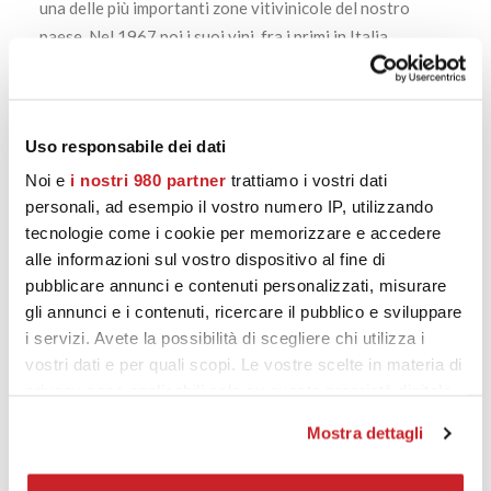
una delle più importanti zone vitivinicole del nostro
paese. Nel 1967 poi i suoi vini, fra i primi in Italia,
ottengono la Denominazione d’Origine Controllata.
Una zonazione vitivinicola più attenta porterà poi al
riconoscimento della Denominazione di Origine
Uso responsabile dei dati
Controllata e Garantita riservata al vino rifermentato in
Noi e
i nostri 980 partner
trattiamo i vostri dati
bottiglia. Nasce nel 1995 il primo e unico Brut italiano
personali, ad esempio il vostro numero IP, utilizzando
DOCG con obbligatorietà della rifermentazione naturale
tecnologie come i cookie per memorizzare e accedere
in bottiglia.
alle informazioni sul vostro dispositivo al fine di
pubblicare annunci e contenuti personalizzati, misurare
I vigneti circostanti la villa di proprietà della famiglia
gli annunci e i contenuti, ricercare il pubblico e sviluppare
Maggi sono il cuore della produzione di Marchese
i servizi. Avete la possibilità di scegliere chi utilizza i
Antinori Franciacorta dal 1999. Nella Tenuta sono
vostri dati e per quali scopi. Le vostre scelte in materia di
coltivate le varietà che per tradizione meglio si prestano
privacy sono applicabili solo su questa proprietà digitale
in cui avete effettuato le vostre scelte. È possibile
alla produzione del Franciacorta. Chardonnay, dal tipico
Mostra dettagli
modificare o revocare il proprio consenso in qualsiasi
aroma con note floreali e fruttate. Pinot Nero, che dà
momento dalla Dichiarazione sui cookie o facendo clic
struttura e personalità. Pinot Bianco, sapido e minerale.