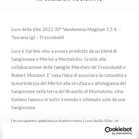
Luce della Vite 2022 30° Vendemmia Magnum 1,5 lt. –
Toscana Igt – Frescobaldi
Luce è il primo vino a essere prodotto da un blend di
Sangiovese e Merlot a Montalcino. Grazie alla
collaborazione delle famiglie Marchesi de’ Frescobaldi e
Robert Mondavi. E’ nata l’idea di associare la rotondità e
la morbidezza del Merlot alla struttura e all’eleganza del
Sangiovese nella terra del Brunello di Montalcino, vino
italiano famoso in tutto il mondo e ottenuto solo da uve
Sangiovese.
Un progetto ambizioso battezzato Luce della Vite, in
omaggio all’elemento primario che dona calore, energia,
vita: in natura, niente esisterebbe senza la luce.