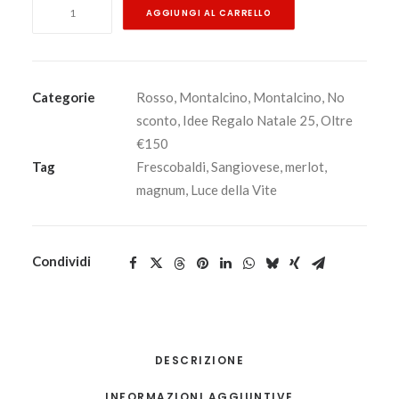
Luce
AGGIUNGI AL CARRELLO
della
Vite
2022
30°
Categorie
Rosso
,
Montalcino
,
Montalcino
,
No
Vendemmia
sconto
,
Idee Regalo Natale 25
,
Oltre
Magnum
€150
1,5
Tag
Frescobaldi
,
Sangiovese
,
merlot
,
lt.
magnum
,
Luce della Vite
-
Toscana
Igt
Condividi
-
Frescobaldi
quantità
DESCRIZIONE
INFORMAZIONI AGGIUNTIVE