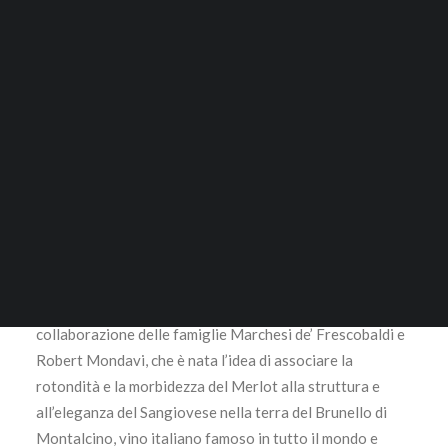
Luce della Vite 2022 30°
ACCESSORI
Vendemmia Magnum
RICERCA
1,5 lt. – Toscana Igt –
Frescobaldi
LOGIN / REGISTER
CARRELLO
265,00
€
Il tuo carrello è vuoto.
Sangiovese, Merlot
Luce è il primo vino a essere prodotto da un blend di
Sangiovese e Merlot a Montalcino.È stato grazie alla
collaborazione delle famiglie Marchesi de’ Frescobaldi e
Robert Mondavi, che è nata l’idea di associare la
rotondità e la morbidezza del Merlot alla struttura e
all’eleganza del Sangiovese nella terra del Brunello di
Montalcino, vino italiano famoso in tutto il mondo e