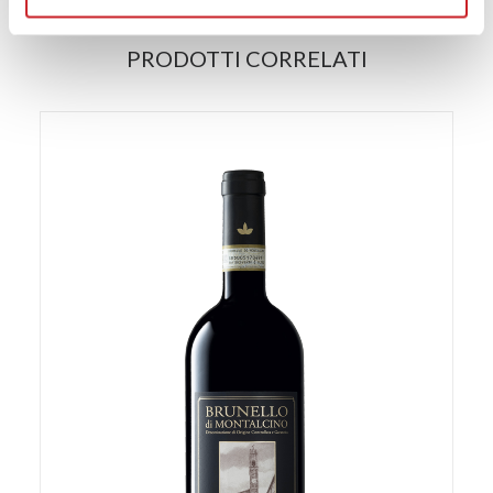
modificare o ritirare il tuo consenso in qualsiasi momento
dalla Dichiarazione sui cookie.
PRODOTTI CORRELATI
Utilizziamo i cookie per personalizzare contenuti ed
annunci, per fornire funzionalità dei social media e per
analizzare il nostro traffico. Condividiamo inoltre
informazioni sul modo in cui utilizza il nostro sito con i
nostri partner che si occupano di analisi dei dati web,
pubblicità e social media, i quali potrebbero combinarle
con altre informazioni che ha fornito loro o che hanno
raccolto dal suo utilizzo dei loro servizi.