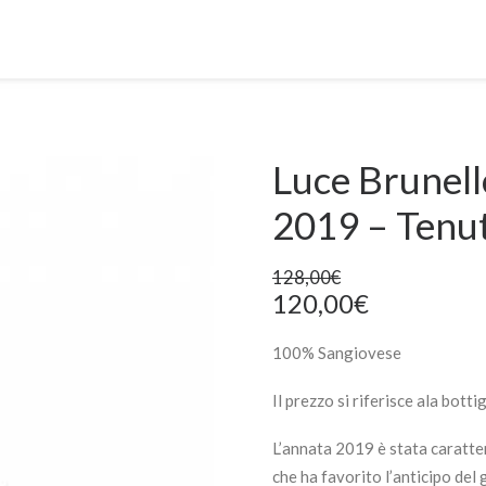
Luce Brunell
2019 – Tenut
128,00
€
Il
Il
120,00
€
prezzo
prezzo
100% Sangiovese
originale
attuale
era:
è:
Il prezzo si riferisce ala botti
128,00€.
120,00€.
L’annata 2019 è stata caratte
che ha favorito l’anticipo de