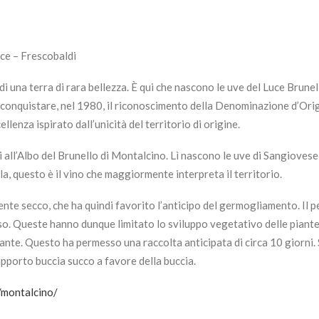
ce – Frescobaldi
i una terra di rara bellezza. È qui che nascono le uve del Luce Brune
a conquistare, nel 1980, il riconoscimento della Denominazione d’Ori
lenza ispirato dall’unicità del territorio di origine.
ti all’Albo del Brunello di Montalcino. Lì nascono le uve di Sangiovese
la, questo è il vino che maggiormente interpreta il territorio.
nte secco, che ha quindi favorito l’anticipo del germogliamento. Il 
o. Queste hanno dunque limitato lo sviluppo vegetativo delle piante 
piante. Questo ha permesso una raccolta anticipata di circa 10 giorni.
rapporto buccia succo a favore della buccia.
/montalcino/