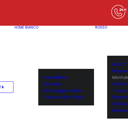
HOME
BIANCO
ROSSO
Isola d’
Bolgher
Isola d’Elba
Montal
Toscana
Chianti
TA
Altre Regioni Italia
Toscan
Francia e Altri Stati
Piemon
Italia A
Francia 