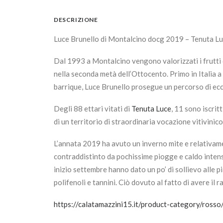
DESCRIZIONE
Luce Brunello di Montalcino docg 2019 – Tenuta Lu
Dal 1993 a Montalcino vengono valorizzati i frutti d
nella seconda metà dell’Ottocento. Primo in Italia 
barrique, Luce Brunello prosegue un percorso di eccel
Degli 88 ettari vitati di
Tenuta Luce
, 11 sono iscrit
di un territorio di straordinaria vocazione vitivinico
L’annata 2019 ha avuto un inverno mite e relativame
contraddistinto da pochissime piogge e caldo intens
inizio settembre hanno dato un po’ di sollievo alle 
polifenoli e tannini. Ciò dovuto al fatto di avere il 
https://calatamazzini15.it/product-category/rosso