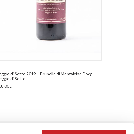
AGGIUNGI AL CARRELLO
oggio di Sotto 2019 – Brunello di Montalcino Docg –
Altro 2022 
oggio di Sotto
75,00
€
08,00
€