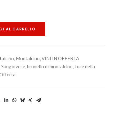
I AL CARRELLO
alcino
,
Montalcino
,
VINI IN OFFERTA
,
Sangiovese
,
brunello di montalcino
,
Luce della
 Offerta