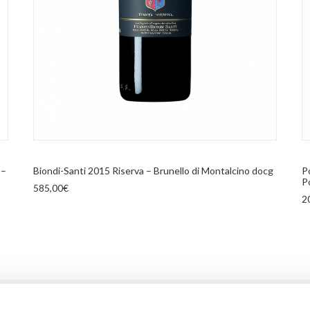
AGGIUNGI AL CARRELLO
 –
Biondi-Santi 2015 Riserva – Brunello di Montalcino docg
P
P
585,00
€
2