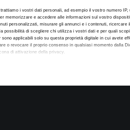
trattiamo i vostri dati personali, ad esempio il vostro numero IP, 
er memorizzare e accedere alle informazioni sul vostro dispositiv
uti personalizzati, misurare gli annunci e i contenuti, ricercare i
a possibilità di scegliere chi utilizza i vostri dati e per quali scop
 sono applicabili solo su questa proprietà digitale in cui avete eff
care o revocare il proprio consenso in qualsiasi momento dalla Di
ISCRIVITI ALA NOSTRA NEWSLETTER
S
cona di attivazione della privacy.
Iscriviti alla nostra newsletter e ricevi subito per e-
C
 elaborati i tuoi dati personali e imposta le tue preferenze nell
mail uno sconto di 5 e 10 euro da applicare nel
i
 ritirare il tuo consenso in qualsiasi momento dalla Dichiarazion
carrello!
d
t
rsonalizzare contenuti ed annunci, per fornire funzionalità dei so
o. Condividiamo inoltre informazioni sul modo in cui utilizza il nost
ano di analisi dei dati web, pubblicità e social media, i quali pot
azioni che ha fornito loro o che hanno raccolto dal suo utilizzo de
*Dall’offerta sono esclusi i prodotti rari e da collezione