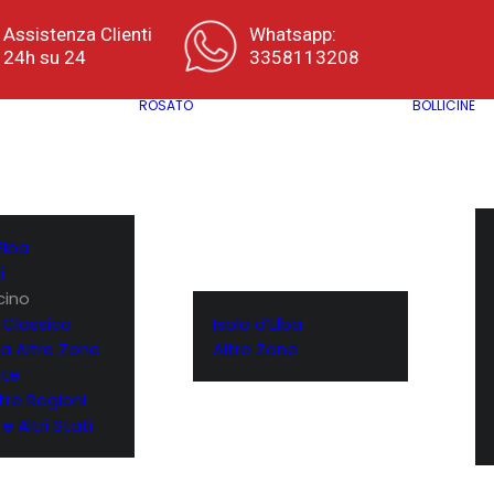
Assistenza Clienti
Whatsapp:
24h su 24
3358113208
ROSATO
BOLLICINE
Elba
i
cino
 Classico
Isola d’Elba
a Altre Zone
Altre Zone
te
ltre Regioni
e Altri Stati