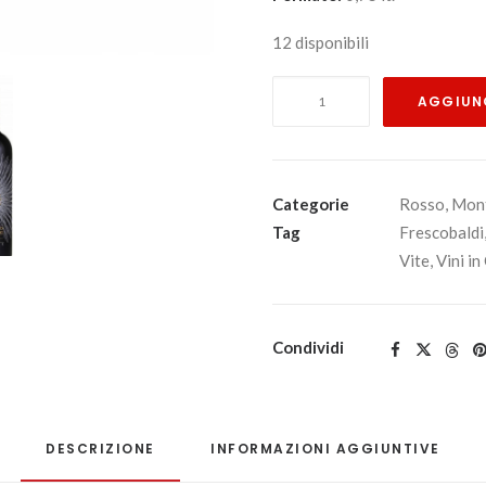
12 disponibili
Luce
AGGIUNG
Brunello
di
Montalcino
docg
Categorie
Rosso
,
Mont
2019
Tag
Frescobaldi
-
Vite
,
Vini in
Tenuta
Luce
-
Condividi
Frescobaldi
quantità
DESCRIZIONE
INFORMAZIONI AGGIUNTIVE