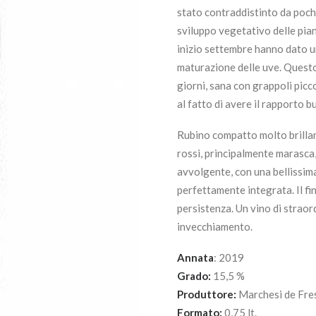
stato contraddistinto da poch
sviluppo vegetativo delle pian
inizio settembre hanno dato un 
maturazione delle uve. Questo
giorni, sana con grappoli picc
al fatto di avere il rapporto b
Rubino compatto molto brillan
rossi, principalmente marasca,
avvolgente, con una bellissim
perfettamente integrata. Il fin
persistenza. Un vino di straor
invecchiamento.
Annata
: 2019
Grado:
15,5 %
Produttore:
Marchesi de Fres
Formato:
0,75 lt.