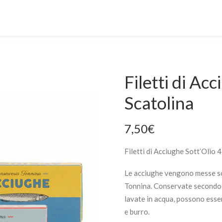
Filetti di Acc
Scatolina
7,50
€
Filetti di Acciughe Sott’Olio 
Le acciughe vengono messe so
Tonnina. Conservate secondo i
lavate in acqua, possono esser
e burro.