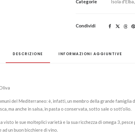
Olio
Categorie
Isola d'Elba
gr
45
Scatolina
Condividi
quantità
DESCRIZIONE
INFORMAZIONI AGGIUNTIVE
 Oliva
 comuni del Mediterraneo: è, infatti, un membro della grande famiglia 
sca, ma anche in salsa, in pasta o conservata, sotto sale o sott’olio.
a visto le sue molteplici varietà e la sua ricchezza di omega 3, pesce
ad un buon bicchiere di vino.