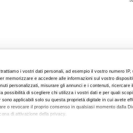
del
prodotto
trattiamo i vostri dati personali, ad esempio il vostro numero IP, 
er memorizzare e accedere alle informazioni sul vostro dispositiv
uti personalizzati, misurare gli annunci e i contenuti, ricercare i
a possibilità di scegliere chi utilizza i vostri dati e per quali scop
 sono applicabili solo su questa proprietà digitale in cui avete eff
care o revocare il proprio consenso in qualsiasi momento dalla Di
ISCRIVITI ALA NOSTRA NEWSLETTER
S
cona di attivazione della privacy.
Iscriviti alla nostra newsletter e ricevi subito per e-
C
 elaborati i tuoi dati personali e imposta le tue preferenze nell