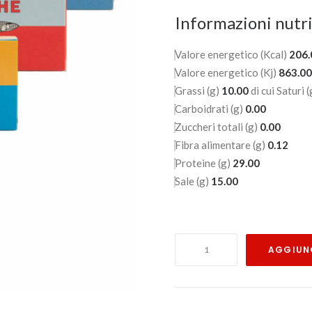
Informazioni nutri
Valore energetico (Kcal)
206.
Valore energetico (Kj)
863.00
Grassi (g)
10.00
di cui Saturi 
Carboidrati (g)
0.00
Zuccheri totali (g)
0.00
Fibra alimentare (g)
0.12
Proteine (g)
29.00
Sale (g)
15.00
Filetti
AGGIUNG
di
Acciughe
in