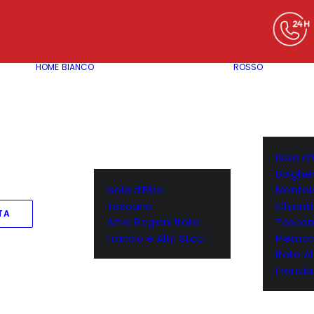
HOME
BIANCO
ROSSO
Isola d’
Bolgher
Isola d’Elba
Montal
Toscana
Chianti
TA
Altre Regioni Italia
Toscan
Francia e Altri Stati
Piemon
Italia A
Francia 