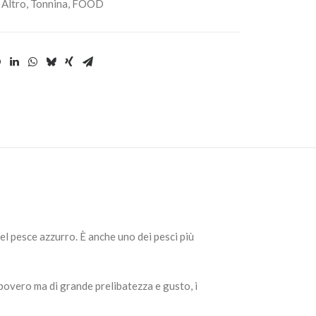
,
Altro
,
Tonnina
,
FOOD
del pesce azzurro. È anche uno dei pesci più
 povero ma di grande prelibatezza e gusto, i