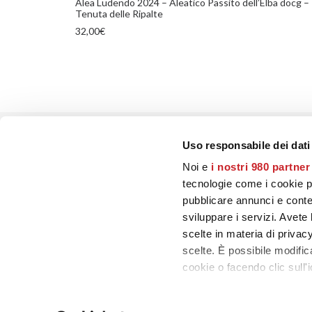
Alea Ludendo 2024 – Aleatico Passito dell’Elba docg –
Tenuta delle Ripalte
32,00
€
Uso responsabile dei dati
PRECEDENTE
Noi e
i nostri 980 partner
tecnologie come i cookie p
pubblicare annunci e conten
sviluppare i servizi. Avete l
scelte in materia di privacy
scelte. È possibile modifi
CONTATTI
cookie o facendo clic sull'i
–
Chi siamo
Approfondisci come vengono