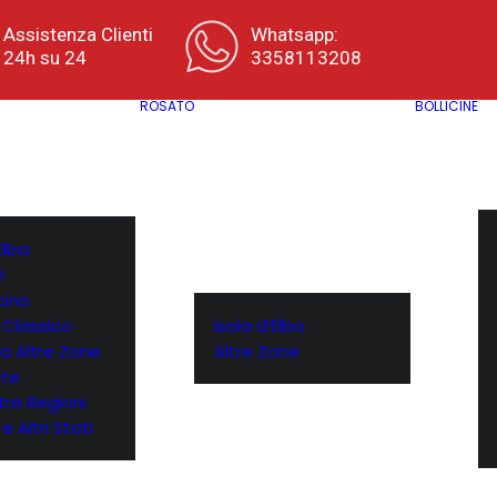
Assistenza Clienti
Whatsapp:
24h su 24
3358113208
ROSATO
BOLLICINE
Elba
i
cino
 Classico
Isola d’Elba
a Altre Zone
Altre Zone
te
ltre Regioni
e Altri Stati