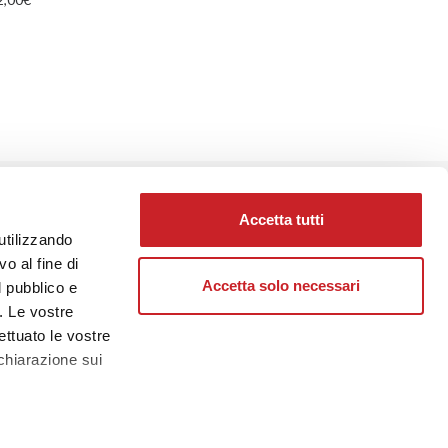
Poggio di S
alc. 42% vol
36,00
€
PROSSIMO
Accetta tutti
utilizzando
o al fine di
Accetta solo necessari
l pubblico e
i. Le vostre
ettuato le vostre
chiarazione sui
PEDIZIONE SICURA
hiamaci o scrivici per ricevere maggiori
a
sezione