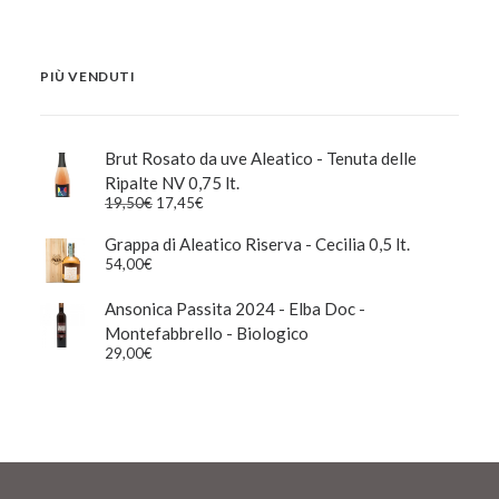
PIÙ VENDUTI
Brut Rosato da uve Aleatico - Tenuta delle
Ripalte NV 0,75 lt.
Il
Il
19,50
€
17,45
€
prezzo
prezzo
originale
attuale
Grappa di Aleatico Riserva - Cecilia 0,5 lt.
era:
è:
54,00
€
19,50€.
17,45€.
Ansonica Passita 2024 - Elba Doc -
Montefabbrello - Biologico
29,00
€