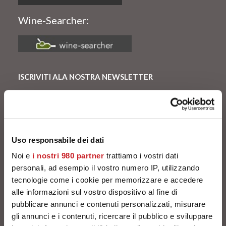
Wine-Searcher:
ISCRIVITI ALA NOSTRA NEWSLETTER
Iscriviti alla nostra newsletter e ricevi subito per e-mail
uno sconto di 5 e 10 euro da applicare nel carrello!
Uso responsabile dei dati
Noi e
i nostri 980 partner
trattiamo i vostri dati
*Dall’offerta sono esclusi i prodotti rari e da collezione
personali, ad esempio il vostro numero IP, utilizzando
tecnologie come i cookie per memorizzare e accedere
alle informazioni sul vostro dispositivo al fine di
SPEDIZIONE SICURA
pubblicare annunci e contenuti personalizzati, misurare
Chiamaci o scrivici per ricevere maggiori informazioni
gli annunci e i contenuti, ricercare il pubblico e sviluppare