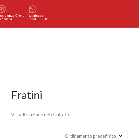
ssistenza Clienti
Whatsapp:
4h su 24
3358113208
Fratini
Visualizzazione del risultato