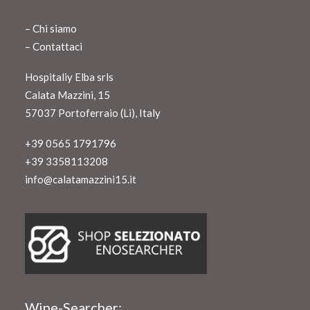
con altre informazioni che ha fornito loro o che hanno
raccolto dal suo utilizzo dei loro servizi.
–
Chi siamo
–
Contattaci
Hospitaliy Elba srls
Calata Mazzini, 15
57037 Portoferraio (Li), Italy
+39 0565 1791796
+39 3358113208
info@calatamazzini15.it
Wine-Searcher: