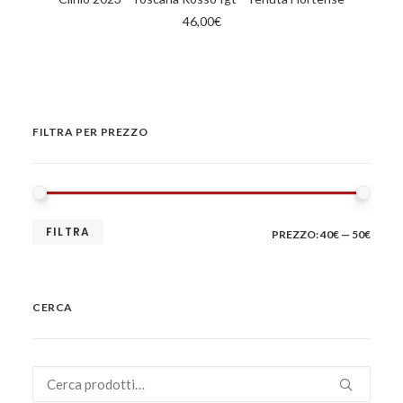
46,00
€
FILTRA PER PREZZO
PRE
PRE
FILTRA
PREZZO:
40€
—
50€
MIN
MAX
CERCA
Cerca: