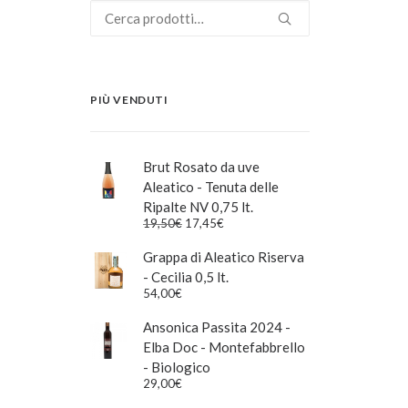
Cerca:
PIÙ VENDUTI
Brut Rosato da uve
Aleatico - Tenuta delle
Ripalte NV 0,75 lt.
Il
Il
19,50
€
17,45
€
prezzo
prezzo
originale
attuale
Grappa di Aleatico Riserva
era:
è:
- Cecilia 0,5 lt.
19,50€.
17,45€.
54,00
€
Ansonica Passita 2024 -
Elba Doc - Montefabbrello
- Biologico
29,00
€