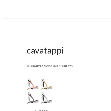
cavatappi
Visualizzazione del risultato
Questo
SCEGLI
Cavatappi