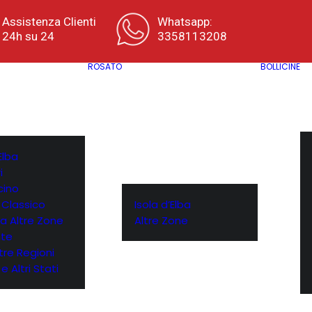
Assistenza Clienti
Whatsapp:
24h su 24
3358113208
ROSATO
BOLLICINE
Elba
i
cino
 Classico
Isola d’Elba
a Altre Zone
Altre Zone
te
ltre Regioni
e Altri Stati