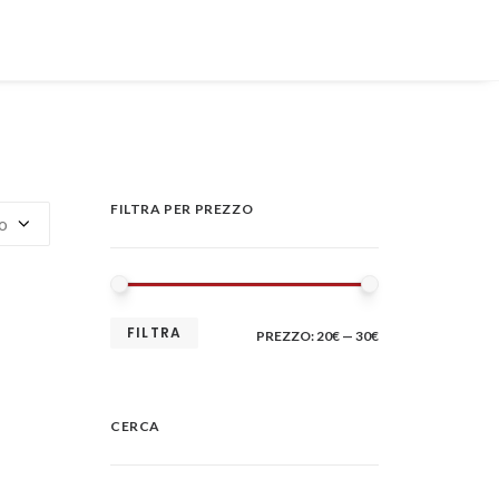
FILTRA PER PREZZO
PREZZO
PREZZO
FILTRA
PREZZO:
20€
—
30€
MIN
MAX
CERCA