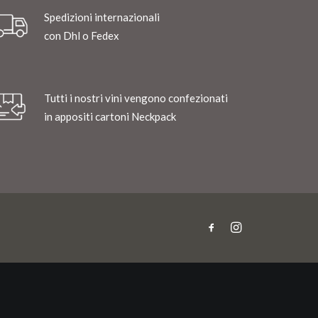
Spedizioni internazionali
con Dhl o Fedex
Tutti i nostri vini vengono confezionati
in appositi cartoni Neckpack