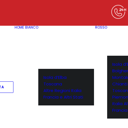
HOME
BIANCO
ROSSO
Isola d’
Bolgher
Isola d’Elba
Montal
Toscana
Chianti
TA
Altre Regioni Italia
Toscan
Francia e Altri Stati
Piemon
Italia A
Francia 