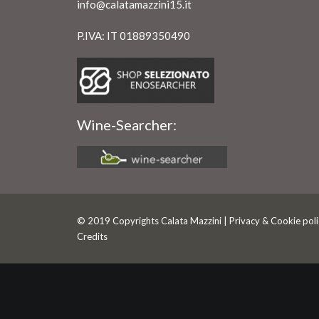
info@calatamazzini15.it
P.IVA: IT 01889350490
Wine-Searcher:
© 2019 Copyrights Calata Mazzini |
Privacy & Cookie poli
Credits