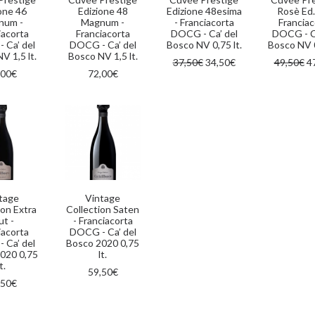
one 46
Edizione 48
Edizione 48esima
Rosè Ed.
num -
Magnum -
- Franciacorta
Franciac
iacorta
Franciacorta
DOCG - Ca’ del
DOCG - Ca
 Ca’ del
DOCG - Ca’ del
Bosco NV 0,75 lt.
Bosco NV 0
V 1,5 lt.
Bosco NV 1,5 lt.
Il
Il
Il
37,50
€
34,50
€
49,50
€
4
prezzo
prezzo
p
,00
€
72,00
€
originale
attuale
or
era:
è:
er
37,50€.
34,50€.
49
GI AL CARRELLO
AGGIUNGI AL CARRELLO
tage
Vintage
ion Extra
Collection Saten
ut -
- Franciacorta
iacorta
DOCG - Ca’ del
 Ca’ del
Bosco 2020 0,75
020 0,75
lt.
t.
59,50
€
,50
€