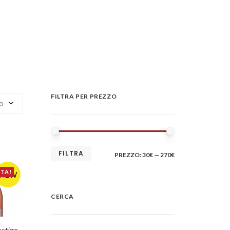
FILTRA PER PREZZO
PREZZO
PREZZO
FILTRA
PREZZO:
30€
—
270€
MIN
MAX
RTA!
NEW
CERCA
 AL CARRELLO
stige