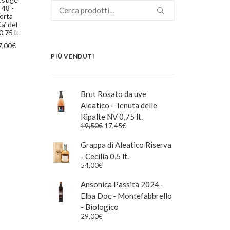
Cerca:
 48 -
orta
’ del
,75 lt.
Il
7,00
€
rezzo
prezzo
PIÙ VENDUTI
iginale
attuale
a:
è:
,50€.
47,00€.
Brut Rosato da uve
Aleatico - Tenuta delle
Ripalte NV 0,75 lt.
Il
Il
19,50
€
17,45
€
prezzo
prezzo
originale
attuale
Grappa di Aleatico Riserva
era:
è:
- Cecilia 0,5 lt.
19,50€.
17,45€.
54,00
€
Ansonica Passita 2024 -
Elba Doc - Montefabbrello
- Biologico
29,00
€