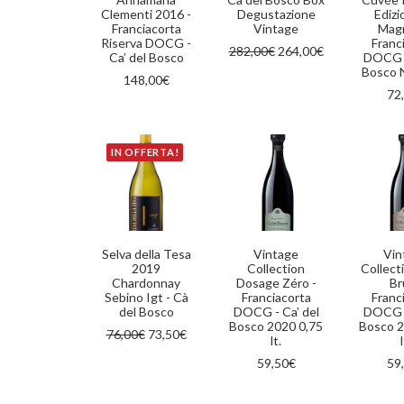
Clementi 2016 -
Degustazione
Edizi
Franciacorta
Vintage
Mag
Riserva DOCG -
Franc
Il
Il
282,00
€
264,00
€
Ca’ del Bosco
DOCG -
prezzo
prezzo
Bosco N
originale
attuale
148,00
€
era:
è:
72
282,00€.
264,00€.
IN OFFERTA!
AGGIUNGI AL CARRELLO
AGGIUNGI AL CARRELLO
AGGIUN
Selva della Tesa
Vintage
Vin
2019
Collection
Collect
Chardonnay
Dosage Zéro -
Br
Sebino Igt - Cà
Franciacorta
Franc
del Bosco
DOCG - Ca’ del
DOCG -
Bosco 2020 0,75
Bosco 2
Il
Il
76,00
€
73,50
€
lt.
l
prezzo
prezzo
originale
attuale
59,50
€
59
era:
è:
76,00€.
73,50€.