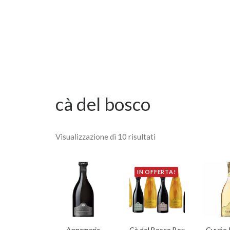
cà del bosco
Visualizzazione di 10 risultati
IN OFFERTA!
AGGIUNGI AL CARRELLO
AGGIUNGI AL CARRELLO
AGGIUN
Annamaria
Cà del Bosco Box
Cuvée 