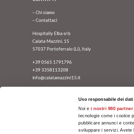
–
Chi siamo
–
Contattaci
Hospitaliy Elba srls
Calata Mazzini, 15
57037 Portoferraio (Li), Italy
+39 0565 1791796
+39 3358113208
info@calatamazzini15.it
P.IVA: IT 01889350490
Uso responsabile dei dati
Noi e
i nostri 980 partner
tecnologie come i cookie p
pubblicare annunci e conten
Wine-Searcher:
sviluppare i servizi. Avete l