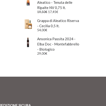
Aleatico - Tenuta delle
Ripalte NV 0,75 lt.
Il
Il
19,50
€
17,45
€
prezzo
prezzo
originale
attuale
Grappa di Aleatico Riserva
era:
è:
- Cecilia 0,5 lt.
19,50€.
17,45€.
54,00
€
Ansonica Passita 2024 -
Elba Doc - Montefabbrello
- Biologico
29,00
€
PEDIZIONE SICURA