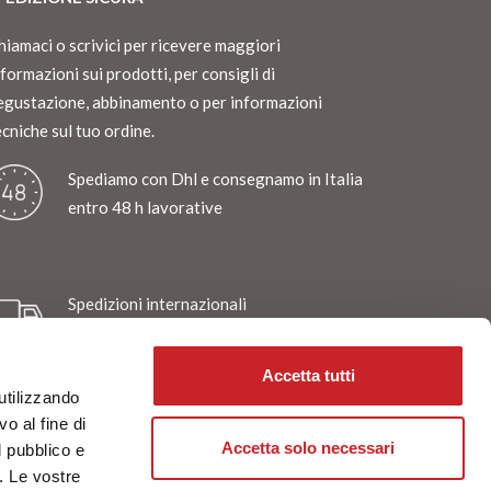
hiamaci o scrivici per ricevere maggiori
nformazioni sui prodotti, per consigli di
egustazione, abbinamento o per informazioni
ecniche sul tuo ordine.
Spediamo con Dhl e consegnamo in Italia
entro 48 h lavorative
Spedizioni internazionali
con Dhl o Fedex
Accetta tutti
utilizzando
o al fine di
Tutti i nostri vini vengono confezionati
Accetta solo necessari
l pubblico e
in appositi cartoni Neckpack
i. Le vostre