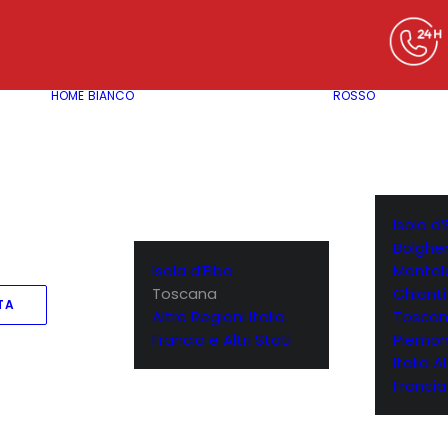
HOME
BIANCO
ROSSO
Isola d’
Bolgher
Isola d’Elba
Montal
Toscana
Chianti
TA
Altre Regioni Italia
Toscan
Francia e Altri Stati
Piemon
Italia A
Francia 