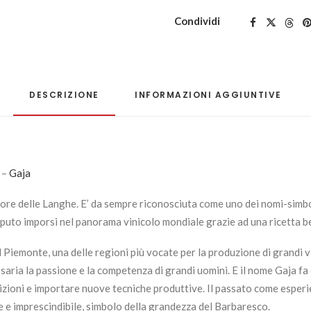
Marcanda
-
Condividi
Gaja
quantità
DESCRIZIONE
INFORMAZIONI AGGIUNTIVE
 –
Gaja
uore delle Langhe. E’ da sempre riconosciuta come uno dei nomi-simb
uto imporsi nel panorama vinicolo mondiale grazie ad una ricetta ben 
Piemonte, una delle regioni più vocate per la produzione di grandi vi
saria la passione e la competenza di grandi uomini. E il nome Gaja f
adizioni e importare nuove tecniche produttive. Il passato come esperi
e e imprescindibile, simbolo della grandezza del Barbaresco.