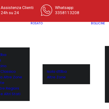
Assistenza Clienti
Whatsapp:
24h su 24
3358113208
ROSATO
BOLLICINE
Elba
i
cino
 Classico
Isola d’Elba
a Altre Zone
Altre Zone
te
ltre Regioni
e Altri Stati