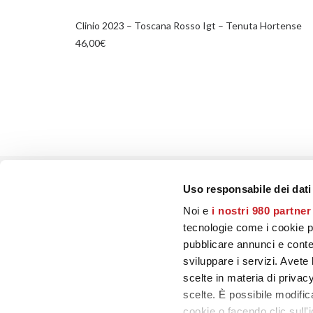
AGGIUNGI AL CARRELLO
Clinio 2023 – Toscana Rosso Igt – Tenuta Hortense
46,00
€
Uso responsabile dei dati
PRECEDENTE
Noi e
i nostri 980 partner
tecnologie come i cookie p
pubblicare annunci e conten
sviluppare i servizi. Avete l
scelte in materia di privacy
scelte. È possibile modifi
CONTATTI
cookie o facendo clic sull'i