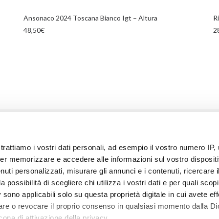
AGGIUNGI AL CARRELLO
Ansonaco 2024 Toscana Bianco Igt – Altura
R
48,50
€
2
trattiamo i vostri dati personali, ad esempio il vostro numero IP, 
er memorizzare e accedere alle informazioni sul vostro dispositiv
uti personalizzati, misurare gli annunci e i contenuti, ricercare i
a possibilità di scegliere chi utilizza i vostri dati e per quali scop
 sono applicabili solo su questa proprietà digitale in cui avete eff
care o revocare il proprio consenso in qualsiasi momento dalla Di
ISCRIVITI ALA NOSTRA NEWSLETTER
S
cona di attivazione della privacy.