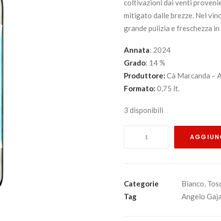
coltivazioni dai venti proveni
mitigato dalle brezze. Nel vino
grande pulizia e freschezza in
Annata
: 2024
Grado
: 14 %
Produttore:
Cà Marcanda – A
Formato:
0,75 lt.
3 disponibili
Vistamare
AGGIUNG
2024
Toscana
Bianco
Igt
Categorie
Bianco
,
Tos
-
Tag
Angelo Gaj
Cà