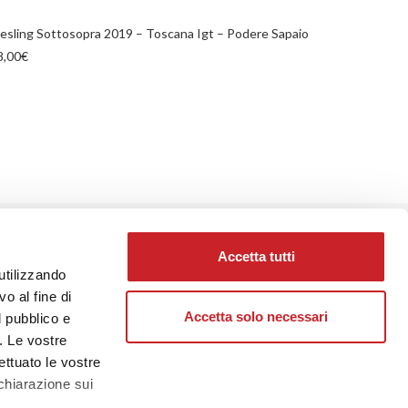
AGGIUNGI AL CARRELLO
iesling Sottosopra 2019 – Toscana Igt – Podere Sapaio
Pinot Grigi
8,00
€
16,50
€
PROSSIMO
Accetta tutti
utilizzando
o al fine di
Accetta solo necessari
l pubblico e
i. Le vostre
ettuato le vostre
chiarazione sui
PEDIZIONE SICURA