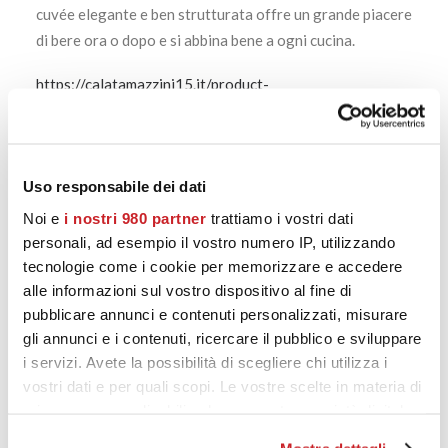
cuvée elegante e ben strutturata offre un grande piacere
di bere ora o dopo e si abbina bene a ogni cucina.
https://calatamazzini15.it/product-
category/rosso/chianti-classico/
Uso responsabile dei dati
PRODOTTI CORRELATI
Noi e
i nostri 980 partner
trattiamo i vostri dati
personali, ad esempio il vostro numero IP, utilizzando
tecnologie come i cookie per memorizzare e accedere
alle informazioni sul vostro dispositivo al fine di
pubblicare annunci e contenuti personalizzati, misurare
gli annunci e i contenuti, ricercare il pubblico e sviluppare
i servizi. Avete la possibilità di scegliere chi utilizza i
vostri dati e per quali scopi. Le vostre scelte in materia di
privacy sono applicabili solo su questa proprietà digitale
in cui avete effettuato le vostre scelte. È possibile