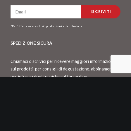
*Dall’offerta sono esclusi i prodotti rari e da collezione
SPEDIZIONE SICURA
Chiamaci o scrivici per ricevere maggiori informazioni
sui prodotti, per consigli di degustazione, abbinamento o
per informazioni tecniche sul tuo ordine.
Spediamo con Dhl e consegnamo in Italia
entro 48 h lavorative
Spedizioni internazionali con Dhl o Fedex