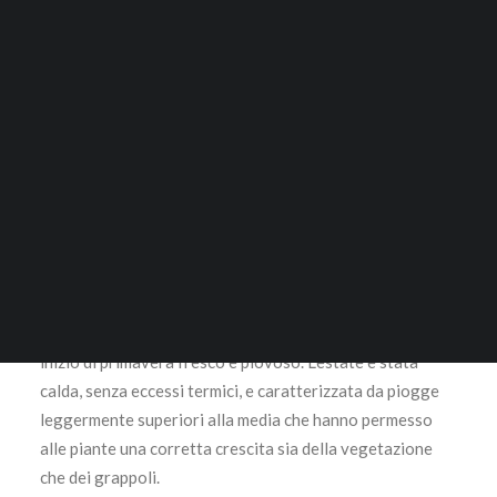
Tignanello
ACCESSORI
1.295,00
€
RICERCA
Questo prodotto disponibile in quantità limitata è
escluso da Sconti o Promozioni
LOGIN / REGISTER
CARRELLO
Sangiovese 80%, cabernet sauvignon 15%, cabernet
Il tuo carrello è vuoto.
franc 5%
La stagione 2021 nel Chianti Classico è stata
caratterizzata da condizioni climatiche regolari. Un
inverno piuttosto freddo e con scarse precipitazioni, e un
inizio di primavera fresco e piovoso. L’estate è stata
calda, senza eccessi termici, e caratterizzata da piogge
leggermente superiori alla media che hanno permesso
alle piante una corretta crescita sia della vegetazione
che dei grappoli.