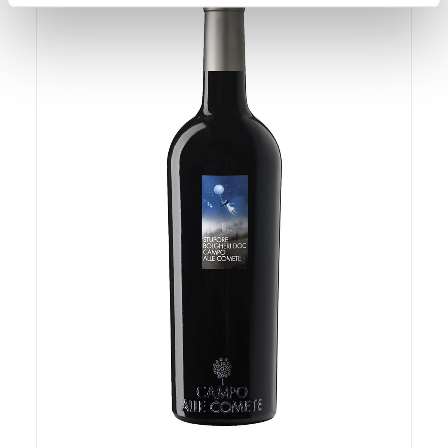
dalla Dichiarazione sui cookie.
Utilizziamo i cookie per personalizzare contenuti ed
annunci, per fornire funzionalità dei social media e per
analizzare il nostro traffico. Condividiamo inoltre
informazioni sul modo in cui utilizza il nostro sito con i
nostri partner che si occupano di analisi dei dati web,
pubblicità e social media, i quali potrebbero combinarle
con altre informazioni che ha fornito loro o che hanno
raccolto dal suo utilizzo dei loro servizi.