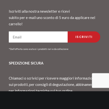
Iscriviti alla nostra newsletter e ricevi
subito per e-mail uno sconto di 5 euro da applicare nel
carrello!
*Dall’offerta sono esclusi i prodotti rari e da collezione
SPEDIZIONE SICURA
Chiamaci o scrivici per ricevere maggiori informazioni
sui prodotti, per consigli di degustazione, abbinamento o
per informazioni tecniche sul tuo ordine.
Spediamo con Dhl e consegnamo in Italia
entro 48 h lavorative