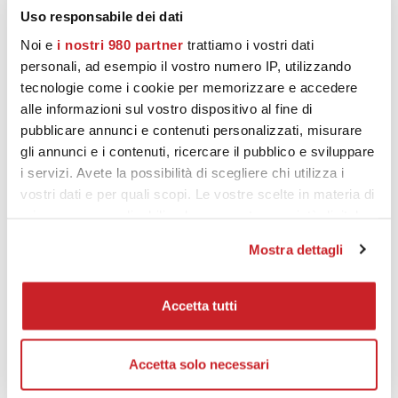
prodotto prevalentemente con uve di Sangiovese e una
Uso responsabile dei dati
piccola parte di Cabernet Sauvignon e Cabernet Franc,
Noi e
i nostri 980 partner
trattiamo i vostri dati
ha affinato per ulteriori 12 mesi in bottiglia prima di
personali, ad esempio il vostro numero IP, utilizzando
essere presentato sul mercato.
tecnologie come i cookie per memorizzare e accedere
alle informazioni sul vostro dispositivo al fine di
pubblicare annunci e contenuti personalizzati, misurare
gli annunci e i contenuti, ricercare il pubblico e sviluppare
https://calatamazzini15.it/product/solaia-2015
-
i servizi. Avete la possibilità di scegliere chi utilizza i
toscana-igt/
vostri dati e per quali scopi. Le vostre scelte in materia di
privacy sono applicabili solo su questa proprietà digitale
in cui avete effettuato le vostre scelte. È possibile
Mostra dettagli
modificare o revocare il proprio consenso in qualsiasi
momento dalla Dichiarazione sui cookie o facendo clic
PRODOTTI CORRELATI
sull'icona di attivazione della privacy.
Accetta tutti
Approfondisci come vengono elaborati i tuoi dati personali
e imposta le tue preferenze nella
Accetta solo necessari
sezione dettagli
. Puoi
modificare o ritirare il tuo consenso in qualsiasi momento