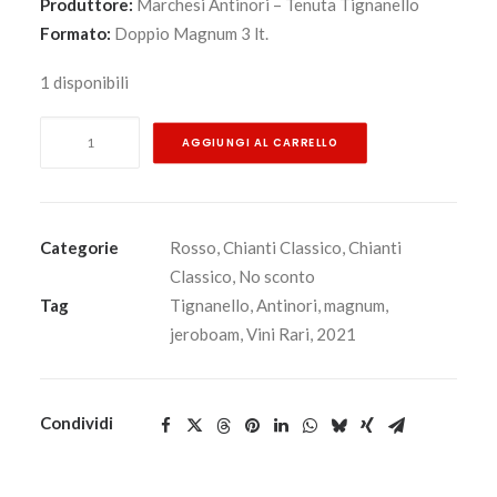
Produttore:
Marchesi Antinori – Tenuta Tignanello
Formato:
Doppio Magnum 3 lt.
1 disponibili
Tignanello
AGGIUNGI AL CARRELLO
2021
Doppio
Magnum
3
Categorie
Rosso
,
Chianti Classico
,
Chianti
lt.
Classico
,
No sconto
-
Tag
Tignanello
,
Antinori
,
magnum
,
Toscana
jeroboam
,
Vini Rari
,
2021
Rosso
Igt
-
Condividi
Tenuta
Tignanello