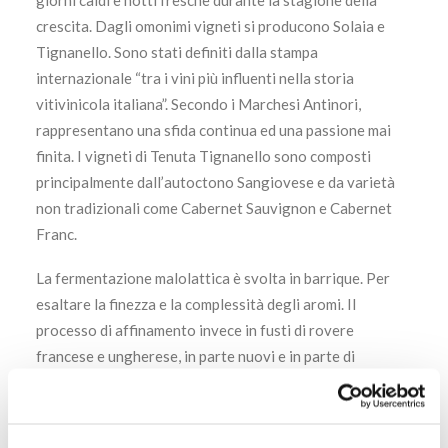
giorni caldi e notti fresche durante la stagione della
crescita. Dagli omonimi vigneti si producono Solaia e
Tignanello. Sono stati definiti dalla stampa
internazionale “tra i vini più influenti nella storia
vitivinicola italiana”. Secondo i Marchesi Antinori,
rappresentano una sfida continua ed una passione mai
finita. I vigneti di Tenuta Tignanello sono composti
principalmente dall’autoctono Sangiovese e da varietà
non tradizionali come Cabernet Sauvignon e Cabernet
Franc.
La fermentazione malolattica è svolta in barrique. Per
esaltare la finezza e la complessità degli aromi. Il
processo di affinamento invece in fusti di rovere
francese e ungherese, in parte nuovi e in parte di
secondo passaggio. Dopo un primo periodo di
affinamento in lotti separati, questi sono stati
assemblati per completare l’evoluzione in legno. Il vino,