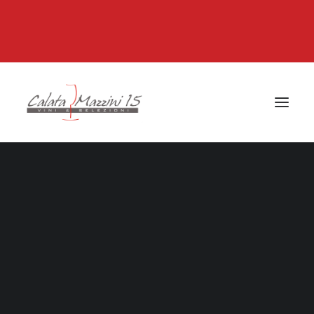
VINI IN OFFERTA
Isola d’Elba
Toscana
Altre Regioni Italia
Francia e Altri Stati
Isola d’Elba
Bolgheri
Montalcino