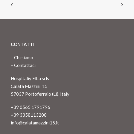
nostri partner che si occupano di analisi dei dati web,
pubblicità e social media, i quali potrebbero combinarle
con altre informazioni che ha fornito loro o che hanno
raccolto dal suo utilizzo dei loro servizi.
CONTATTI
–
Chi siamo
–
Contattaci
Hospitaliy Elba srls
Calata Mazzini, 15
57037 Portoferraio (Li), Italy
+39 0565 1791796
+39 3358113208
info@calatamazzini15.it