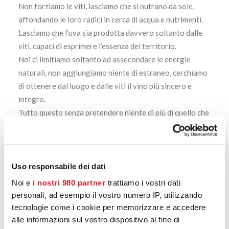
Non forziamo le viti, lasciamo che si nutrano da sole,
affondando le loro radici in cerca di acqua e nutrimenti.
Lasciamo che l’uva sia prodotta davvero soltanto dalle
viti, capaci di esprimere l’essenza del territorio.
Noi ci limitiamo soltanto ad assecondare le energie
naturali, non aggiungiamo niente di estraneo, cerchiamo
di ottenere dal luogo e dalle viti il vino più sincero e
integro.
Tutto questo senza pretendere niente di più di quello che
la natura può offrire, che è veramente tanto.
I vigneti del Soloterra Sangiovese 2019sono localizzati
in un’ampia zona collinare lambita da un corso d’acqua,
Uso responsabile dei dati
che determina un clima temperato ventilato, caldo e
Noi e
i nostri 980 partner
trattiamo i vostri dati
fresco, con grande escursione tra giorno e notte,
personali, ad esempio il vostro numero IP, utilizzando
favorendone la coltivazione e lo sviluppo dei profumi nel
tecnologie come i cookie per memorizzare e accedere
vino.
alle informazioni sul vostro dispositivo al fine di