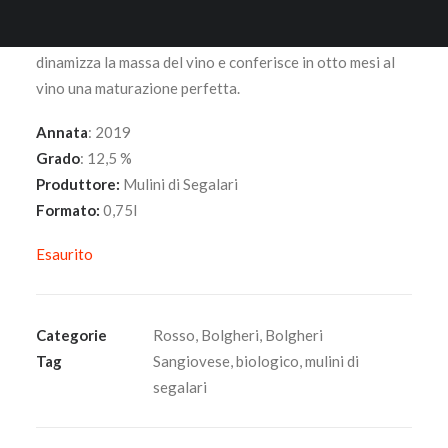
incerate. La naturale porosità della terracotta determina
una costante microssigenazione, la sua forma ad uovo
dinamizza la massa del vino e conferisce in otto mesi al
vino una maturazione perfetta.
Annata
: 2019
Grado
: 12,5 %
Produttore:
Mulini di Segalari
Formato:
0,75l
Esaurito
Categorie
Rosso
,
Bolgheri
,
Bolgheri
Tag
Sangiovese
,
biologico
,
mulini di
segalari