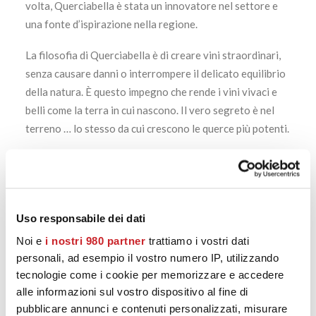
volta, Querciabella è stata un innovatore nel settore e
una fonte d’ispirazione nella regione.
La filosofia di Querciabella è di creare vini straordinari,
senza causare danni o interrompere il delicato equilibrio
della natura. È questo impegno che rende i vini vivaci e
belli come la terra in cui nascono. Il vero segreto è nel
terreno … lo stesso da cui crescono le querce più potenti.
Querciabella 2016 –
Chianti Classico
docg è 100%
Sangiovese brillante, chiaro e una grande profondità di
sapore.
Miscelato con cura da tre dei migliori distretti della
Uso responsabile dei dati
denominazione, deve la sua purezza varietale al nostro
Noi e
i nostri 980 partner
trattiamo i vostri dati
regime vitivinicolo di origine vegetale.
personali, ad esempio il vostro numero IP, utilizzando
tecnologie come i cookie per memorizzare e accedere
alle informazioni sul vostro dispositivo al fine di
pubblicare annunci e contenuti personalizzati, misurare