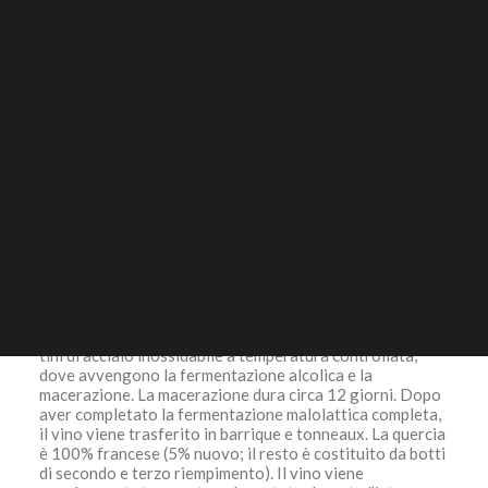
27,00
€
ACCESSORI
RICERCA
Vino Biologico.
100% Sangiovese
Il 2016 è considerato da molti una delle annate più
memorabili dell’ultimo decennio, in particolare per il
Chianti Classico.
LOGIN / REGISTER
Le condizioni di maturazione quasi perfette per il
CARRELLO
Sangiovese hanno permesso una grande maturazione
Il tuo carrello è vuoto.
fenolica, sapori di frutta brillanti e acidità piccante.
I 10 vini elencati su jamessuckling.com sono tutti venduti
negli Stati Uniti a meno di 30 € e sono esempi eccellenti
dell’incredibile qualità e valore che puoi ottenere da un
eccellente Chianti Classico.
Le uve raccolte a mano in cassette da 8 kg. I grappoli
vengono diraspati, mai frantumati, quindi trasportati in
tini di acciaio inossidabile a temperatura controllata,
dove avvengono la fermentazione alcolica e la
macerazione. La macerazione dura circa 12 giorni. Dopo
aver completato la fermentazione malolattica completa,
il vino viene trasferito in barrique e tonneaux. La quercia
è 100% francese (5% nuovo; il resto è costituito da botti
di secondo e terzo riempimento). Il vino viene