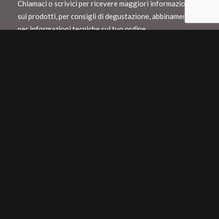
Chiamaci o scrivici per ricevere maggiori informazioni
sui prodotti, per consigli di degustazione, abbinamento o
per informazioni tecniche sul tuo ordine.
Spediamo con Dhl e consegnamo in Italia
entro 48 h lavorative
Spedizioni internazionali con Dhl o Fedex
Tutti i nostri vini vengono confezionati in
appositi cartoni Neckpack