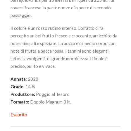
barrique. Affina per 15 mesi in barriques da 225 litri di
rovere francese in parte nuove e in parte di secondo
passaggio.
Il colore è un rosso rubino intenso. L’olfatto ci fa
percepire un bel frutto fresco e croccante, arricchito da
note minerali e speziate. La bocca è di medio corpo con
note di frutta a bacca rossa. I tannini sono eleganti,
setosi, avvolgenti, di grande morbidezza. Il finale è
preciso, pulito e vivace.
Annata
: 2020
Grado
: 14 %
Produttore:
Poggio al Tesoro
Formato:
Doppio Magnum 3 lt.
Esaurito