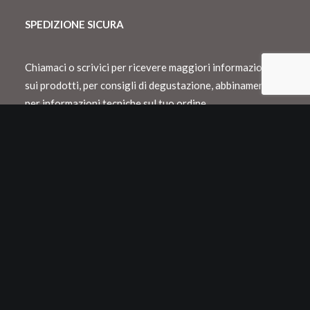
SPEDIZIONE SICURA
Chiamaci o scrivici per ricevere maggiori informazioni
sui prodotti, per consigli di degustazione, abbinamento o
per informazioni tecniche sul tuo ordine.
Spediamo con Dhl e consegnamo in Italia
entro 48 h lavorative
Spedizioni internazionali con Dhl o Fedex
Tutti i nostri vini vengono confezionati in
appositi cartoni Neckpack