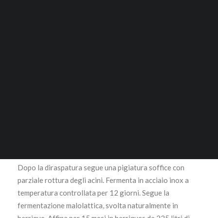
Tesoro
ACCESSORI
131,50
€
RICERCA
50% Merlot, 20% Cabernet Sauvignon, 20% Cabernet
Franc, 10% Petit Verdot
LOGIN / REGISTER
CARRELLO
In cassa di Legno
Il tuo carrello è vuoto.
Il Seggio 2020 è un Bolgheri Rosso è prodotto con
varietà tipiche di uve, raccolte e vinificate con cura per
garantire spessore e concentrazione, ma anche una
grande freschezza e bevibilità.
Dopo la diraspatura segue una pigiatura soffice con
parziale rottura degli acini. Fermenta in acciaio inox a
temperatura controllata per 12 giorni. Segue la
fermentazione malolattica, svolta naturalmente in