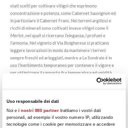
stati scelti per coltivare vitigni che esprimono
concentrazione e potenza, come Cabernet Sauvignon ed
in particolare il Cabernet Franc. Nei terreni argillosi e
ricchi di minerali sono coltivati invece vitigni come il
Merlot, nei quali si ricercano l’eleganza, i profumi e
l’armonia. Nel vigneto di Via Bolgherese si praticano
leggere lavorazioni in modo da mantenere i terreni
sempre freschi ed arieggiati, mentre a Le Sondraie è in
uso l’inerbimento temporaneo per contenere il vigore e
per ottimizzare il rapporto fra temperatura ed umidità.
Il Seggio 2020 è un Bolgheri Rosso è prodotto con
varietà tipiche di uve. Raccolte e vinificate con cura per
garantire spessore e concentrazione, ma anche una
Uso responsabile dei dati
grande freschezza e bevibilità.
Noi e
i nostri 980 partner
trattiamo i vostri dati
personali, ad esempio il vostro numero IP, utilizzando
https://calatamazzini15.it/product/montepergoli-2013-
tecnologie come i cookie per memorizzare e accedere
bolgheri-superiore-doc/