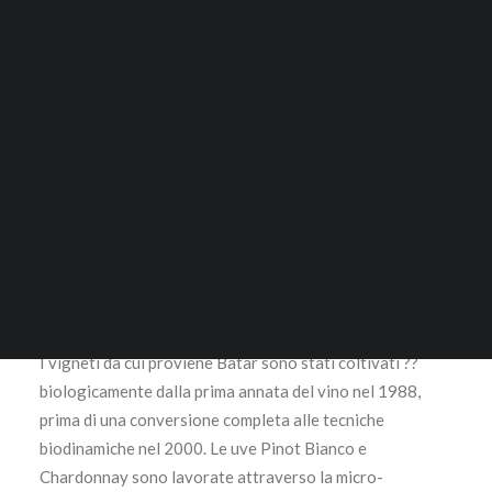
ACCESSORI
Questo prodotto disponibile in quantità limitata è
RICERCA
escluso da Sconti o Promozioni
50% Chardonnay; 50% Pinot Bianco
LOGIN / REGISTER
Considerato uno dei più grandi vini bianchi italiani, non
CARRELLO
soltanto per la propria ricchezza e complessità, ma anche
Il tuo carrello è vuoto.
per il potenziale di invecchiamento. Questo “Bianco
SuperTuscan” fermenta in barriques ed è pronto circa 42
mesi dopo la vendemmia, mentre la piena maturità varia
dai 4 ai 12 anni.
I vigneti da cui proviene Batàr sono stati coltivati ??
biologicamente dalla prima annata del vino nel 1988,
prima di una conversione completa alle tecniche
biodinamiche nel 2000. Le uve Pinot Bianco e
Chardonnay sono lavorate attraverso la micro-