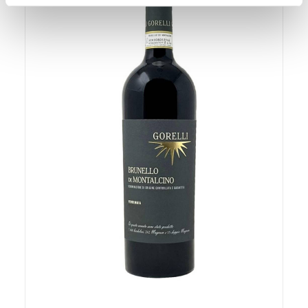
dalla Dichiarazione sui cookie.
Utilizziamo i cookie per personalizzare contenuti ed
annunci, per fornire funzionalità dei social media e per
analizzare il nostro traffico. Condividiamo inoltre
informazioni sul modo in cui utilizza il nostro sito con i
nostri partner che si occupano di analisi dei dati web,
pubblicità e social media, i quali potrebbero combinarle
con altre informazioni che ha fornito loro o che hanno
raccolto dal suo utilizzo dei loro servizi.