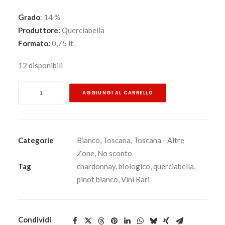
Grado
: 14 %
Produttore:
Querciabella
Formato:
0,75 lt.
12 disponibili
Batar
AGGIUNGI AL CARRELLO
2022
-
Toscana
Igt
Categorie
Bianco
,
Toscana
,
Toscana - Altre
-
Zone
,
No sconto
Querciabella
Tag
chardonnay
,
biologico
,
querciabella
,
-
pinot bianco
,
Vini Rari
Vino
Biologico
quantità
Condividi